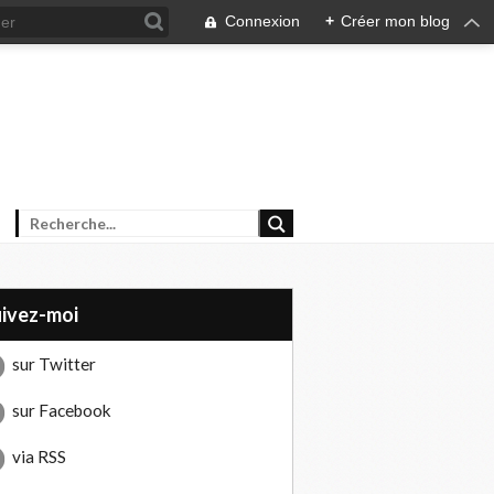
Connexion
+
Créer mon blog
uivez-moi
sur Twitter
sur Facebook
via RSS