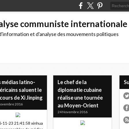
alyse communiste internationale
d'information et d'analyse des mouvements politiques
 médias latino-
Le chef de la
S
ricains saluent le
diplomatie cubaine
cours de Xi Jinping
réalise une tournée
Novembre 2016
au Moyen-Orient
24 Novembre 2016
-11-23 21:41:58 xinhua