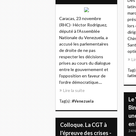
Des 
lati
mard
Caracas, 23 novembre
prés
(RHC)- Héctor Rodríguez,
lors
député à l'Assemblée
diri
Nationale du Venezuela, a
Chin
accusé les parlementaires
Sant
de droite de ne pas
opti
respecter les décisions
Li
prises au cours du dialogue
entre le gouvernement et
Tag(s
l'opposition en faveur de
lati
l'ordre démocratique....
Lire la suite
Le
Tag(s) :
#Venezuela
Bi
une
en
Colloque. La CGT à
24 
l'épreuve des crises -