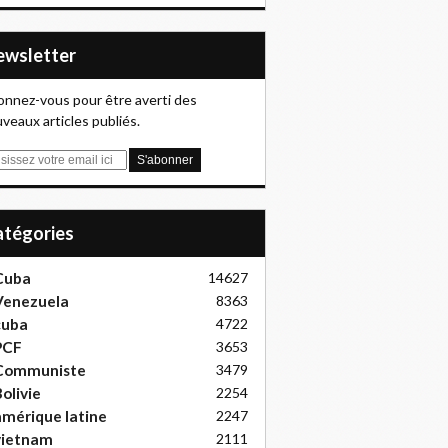
Newsletter
nnez-vous pour être averti des
veaux articles publiés.
Catégories
Cuba
14627
Venezuela
8363
cuba
4722
PCF
3653
Communiste
3479
olivie
2254
mérique latine
2247
vietnam
2111