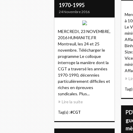
1970-1995
24 Novembre 2016
Merc
à 10
Le V
MERCREDI, 23 NOVEMBRE,
mini
2016 HUMANITE.FR
Affa
Montreuil, les 24 et 25
Binh
novembre. Télécharger le
Size
programme Le colloque
Vice
interroge la manière dont la
mini
CGT a traversé les années
Affai
1970-1990, décennies
Li
particulièrement difficiles et
riches en épreuves
Tag(s
syndicales. Plus...
Lire la suite
PD
Tag(s) :
#CGT
gue
mè