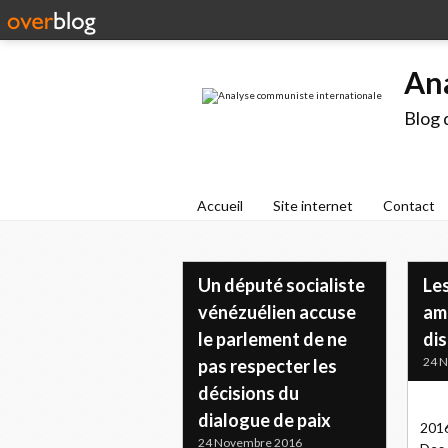
An
Blog 
Accueil
Site internet
Contact
Un député socialiste
Les
vénézuélien accuse
amé
le parlement de ne
dis
24 
pas respecter les
décisions du
dialogue de paix
2016
24 Novembre 2016