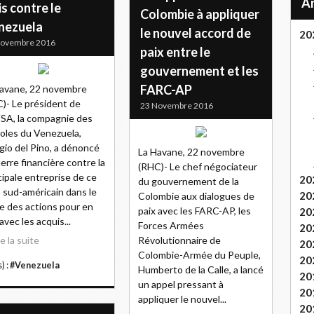
s contre le
Colombie à appliquer
nezuela
le nouvel accord de
20
Novembre 2016
paix entre le
gouvernement et les
FARC-AP
avane, 22 novembre
)- Le président de
23 Novembre 2016
A, la compagnie des
oles du Venezuela,
gio del Pino, a dénoncé
La Havane, 22 novembre
uerre financière contre la
(RHC)- Le chef négociateur
cipale entreprise de ce
20
du gouvernement de la
 sud-américain dans le
20
Colombie aux dialogues de
e des actions pour en
paix avec les FARC-AP, les
20
 avec les acquis...
Forces Armées
20
re la suite
Révolutionnaire de
20
Colombie-Armée du Peuple,
20
) :
#Venezuela
Humberto de la Calle, a lancé
20
un appel pressant à
20
appliquer le nouvel...
20