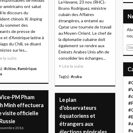
responsables de médias
La Havane, 23 nov. (RHC).-
no-américains ont salué
Bruno Rodriguez, ministre
i le discours du
cubain des Affaires
ident chinois Xi Jinping
étrangères, a entamé au
 du sommet des
Qatar une tournée de travail
Abo
geants de presse de
au Moyen-Orient. Le chef de
nou
e et d'Amérique latine à
la diplomatie cubaine doit
iago du Chili, se disant
également se rendre aux
E
mistes sur les...
Émirats Arabes Unis afin de
m
re la suite
consolider les échanges...
a
Lire la suite
i
) :
#chine
,
#amérique
l
ne
Tag(s) :
#cuba
#
#
#
 Vice-PM Pham
Le plan
#
nh Minh effectuera
d'observateurs
#
 visite officielle
équatoriens et
#B
 Russie
étrangers aux
#a
Novembre 2016
#
élections générales