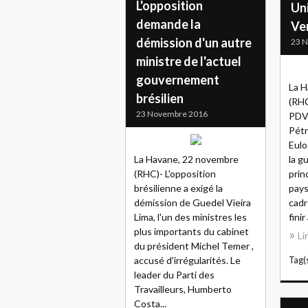
L'opposition
Uni
demande la
Ve
démission d'un autre
23 
ministre de l'actuel
gouvernement
La H
brésilien
(RHC
23 Novembre 2016
PDVS
Pétr
Eulo
La Havane, 22 novembre
la g
(RHC)- L'opposition
prin
brésilienne a exigé la
pays
démission de Guedel Vieira
cadr
Lima, l'un des ministres les
finir
plus importants du cabinet
Li
du président Michel Temer ,
accusé d'irrégularités. Le
Tag(s
leader du Parti des
Travailleurs, Humberto
Costa...