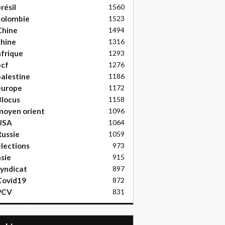
résil
1560
colombie
1523
Chine
1494
hine
1316
frique
1293
pcf
1276
alestine
1186
europe
1172
locus
1158
moyen orient
1096
USA
1064
ussie
1059
lections
973
sie
915
yndicat
897
Covid19
872
PCV
831