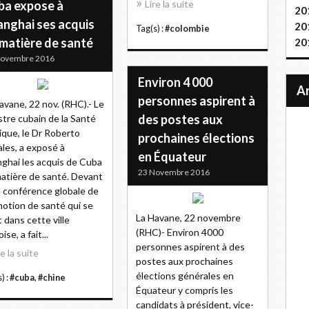
ba expose à
Lire la suite
20
anghai ses acquis
20
Tag(s) :
#colombie
 matière de santé
20
Novembre 2016
Environ 4 000
personnes aspirent à
avane, 22 nov. (RHC).- Le
des postes aux
stre cubain de la Santé
ique, le Dr Roberto
prochaines élections
les, a exposé à
en Équateur
ghai les acquis de Cuba
23 Novembre 2016
atière de santé. Devant
e conférence globale de
otion de santé qui se
La Havane, 22 novembre
t dans cette ville
(RHC)- Environ 4000
ise, a fait...
personnes aspirent à des
re la suite
postes aux prochaines
élections générales en
) :
#cuba
,
#chine
Équateur y compris les
candidats à président, vice-