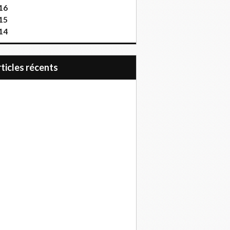
16
15
14
articles récents