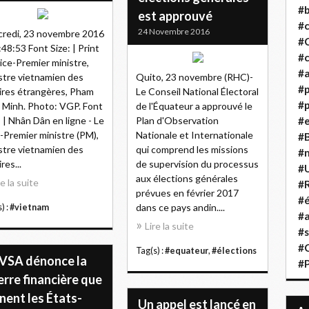
#b
est approuvé
#
24 Novembre 2016
redi, 23 novembre 2016
#
:48:53 Font Size: | Print
#c
ice-Premier ministre,
#a
stre vietnamien des
Quito, 23 novembre (RHC)-
#
ires étrangères, Pham
Le Conseil National Électoral
#p
 Minh. Photo: VGP. Font
de l'Équateur a approuvé le
: | Nhân Dân en ligne - Le
Plan d'Observation
#
-Premier ministre (PM),
Nationale et Internationale
#B
stre vietnamien des
qui comprend les missions
#
res...
de supervision du processus
#
aux élections générales
re la suite
#R
prévues en février 2017
#é
dans ce pays andin....
) :
#vietnam
#a
Lire la suite
#s
#
Tag(s) :
#equateur
,
#élections
VSA dénonce la
#
rre financière que
nent les États-
Un appel est lancé en