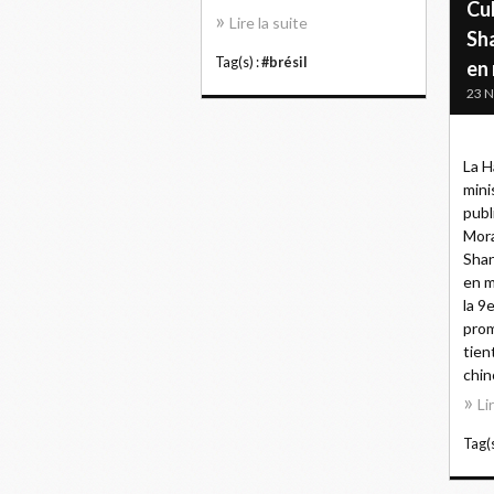
Cu
Lire la suite
Sh
Tag(s) :
#brésil
en
23 
La H
mini
publ
Mora
Shan
en m
la 9
prom
tien
chino
Li
Tag(s