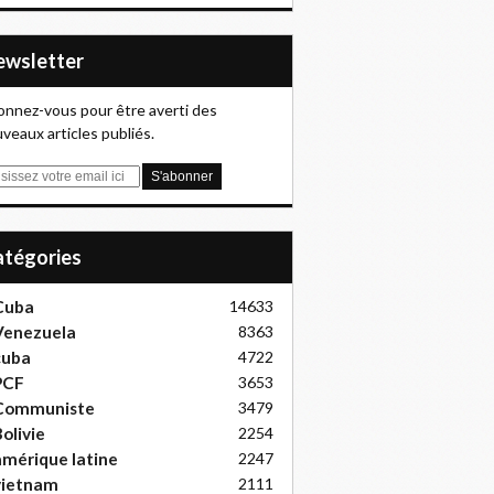
Newsletter
nnez-vous pour être averti des
veaux articles publiés.
Catégories
Cuba
14633
Venezuela
8363
cuba
4722
PCF
3653
Communiste
3479
olivie
2254
mérique latine
2247
vietnam
2111