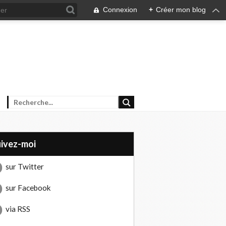
Connexion
+
Créer mon blog
uivez-moi
sur Twitter
sur Facebook
via RSS