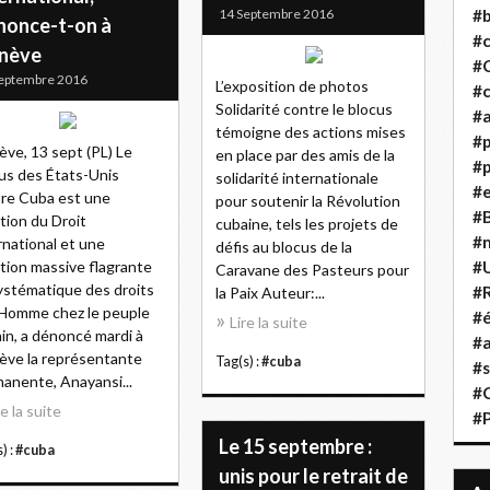
14 Septembre 2016
#b
nonce-t-on à
#
nève
#
eptembre 2016
L’exposition de photos
#c
Solidarité contre le blocus
#a
témoigne des actions mises
#
ve, 13 sept (PL) Le
en place par des amis de la
#p
us des États-Unis
solidarité internationale
#
re Cuba est une
pour soutenir la Révolution
#B
ation du Droit
cubaine, tels les projets de
#
rnational et une
défis au blocus de la
ation massive flagrante
#
Caravane des Pasteurs pour
ystématique des droits
#R
la Paix Auteur:...
'Homme chez le peuple
#é
Lire la suite
in, a dénoncé mardi à
#a
ve la représentante
Tag(s) :
#cuba
#s
anente, Anayansi...
#
re la suite
#
Le 15 septembre :
) :
#cuba
unis pour le retrait de