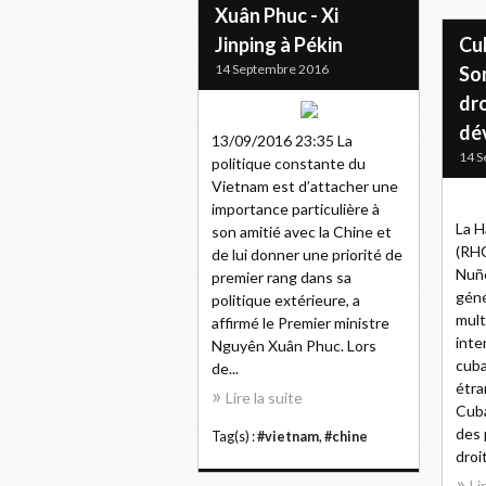
Xuân Phuc - Xi
Jinping à Pékin
Cu
14 Septembre 2016
So
dro
dé
13/09/2016 23:35 La
14 S
politique constante du
Vietnam est d’attacher une
importance particulière à
La H
son amitié avec la Chine et
(RHC
de lui donner une priorité de
Nuñe
premier rang dans sa
géné
politique extérieure, a
mult
affirmé le Premier ministre
inte
Nguyên Xuân Phuc. Lors
cuba
de...
étra
Lire la suite
Cub
des 
Tag(s) :
#vietnam
,
#chine
droit
Li