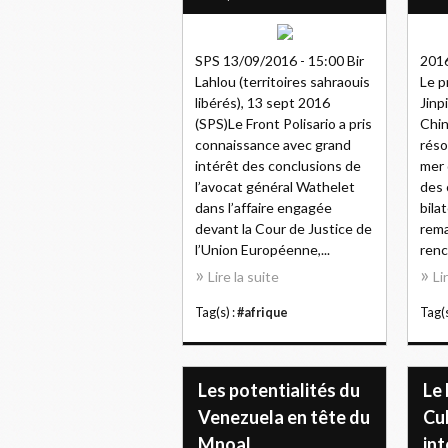
SPS 13/09/2016 - 15:00 Bir
2016
Lahlou (territoires sahraouis
Le p
libérés), 13 sept 2016
Jinp
(SPS)Le Front Polisario a pris
Chin
connaissance avec grand
réso
intérêt des conclusions de
mer 
l’avocat général Wathelet
des 
dans l’affaire engagée
bilat
devant la Cour de Justice de
rema
l’Union Européenne,...
renc
Lire la suite
Li
Tag(s) :
#afrique
Tag(s
Les potentialités du
Le
Venezuela en tête du
Cub
Mnoal
int