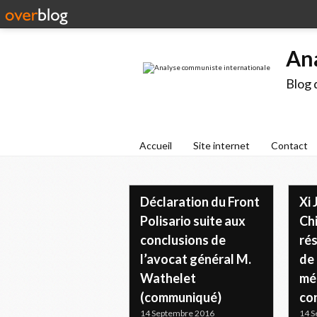
An
Blog 
Accueil
Site internet
Contact
Déclaration du Front
Xi 
Polisario suite aux
Chi
conclusions de
ré
l’avocat général M.
de 
Wathelet
mér
(communiqué)
co
14 Septembre 2016
14 S