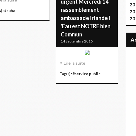
urgent Mercredi 14
20
rassemblement
) :
#cuba
20
ambassade Irlande l
20
'Eau est NOTRE bien
Commun
14 Septembre 2016
Lire la suite
Tag(s) :
#service public