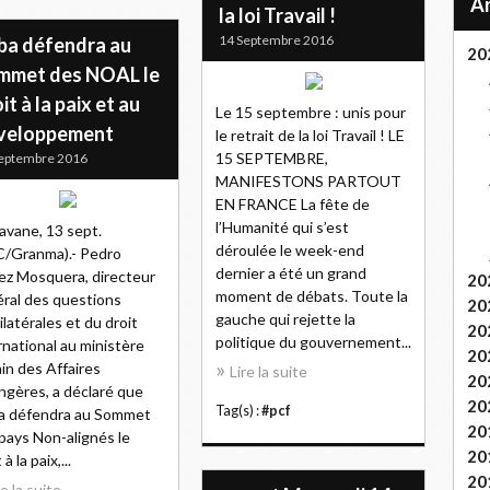
la loi Travail !
14 Septembre 2016
ba défendra au
20
mmet des NOAL le
it à la paix et au
Le 15 septembre : unis pour
veloppement
le retrait de la loi Travail ! LE
15 SEPTEMBRE,
eptembre 2016
MANIFESTONS PARTOUT
EN FRANCE La fête de
l’Humanité qui s’est
avane, 13 sept.
déroulée le week-end
/Granma).- Pedro
dernier a été un grand
z Mosquera, directeur
20
moment de débats. Toute la
ral des questions
20
gauche qui rejette la
ilatérales et du droit
20
politique du gouvernement...
rnational au ministère
20
in des Affaires
Lire la suite
20
ngères, a déclaré que
20
Tag(s) :
#pcf
a défendra au Sommet
20
pays Non-alignés le
20
 à la paix,...
20
re la suite