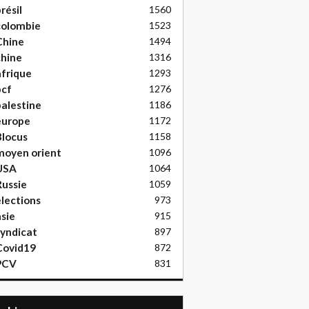
résil
1560
colombie
1523
Chine
1494
hine
1316
frique
1293
pcf
1276
alestine
1186
europe
1172
locus
1158
moyen orient
1096
USA
1064
ussie
1059
lections
973
sie
915
yndicat
897
Covid19
872
PCV
831