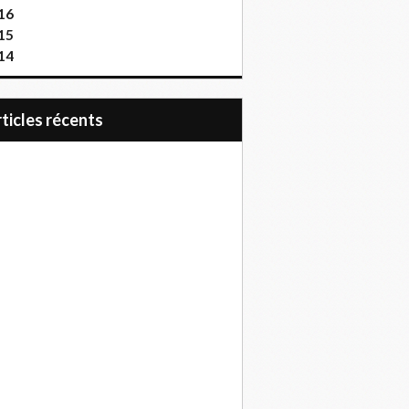
16
15
14
articles récents