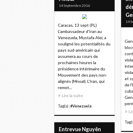
14 Septembre 2016
dé
Ge
14 S
Caracas, 13 sept (PL)
L'ambassadeur d'Iran au
Venezuela, Mustafa Alei, a
Genè
souligné les potentialités du
bloc
pays sud-américain qui
cont
assumera au cours de
viol
prochaines heures la
inte
présidence intérimaire du
viol
Mouvement des pays non-
et s
alignés (Mnoal). L'Iran, qui
de l
remet...
cuba
Lire la suite
Genè
perm
Tag(s) :
#Venezuela
Li
Tag(s
Entrevue Nguyên