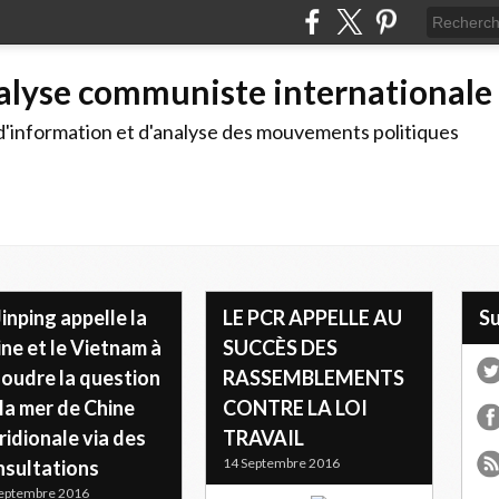
alyse communiste internationale
d'information et d'analyse des mouvements politiques
Jinping appelle la
LE PCR APPELLE AU
S
ne et le Vietnam à
SUCCÈS DES
soudre la question
RASSEMBLEMENTS
la mer de Chine
CONTRE LA LOI
idionale via des
TRAVAIL
14 Septembre 2016
nsultations
eptembre 2016