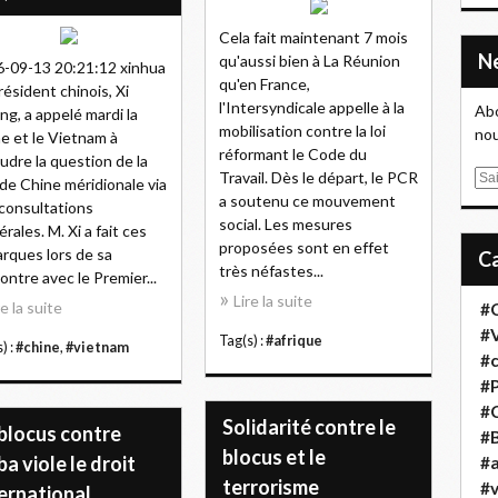
Cela fait maintenant 7 mois
qu'aussi bien à La Réunion
-09-13 20:21:12 xinhua
qu'en France,
résident chinois, Xi
l'Intersyndicale appelle à la
Abo
ing, a appelé mardi la
mobilisation contre la loi
nou
e et le Vietnam à
réformant le Code du
udre la question de la
Travail. Dès le départ, le PCR
E
de Chine méridionale via
a soutenu ce mouvement
m
consultations
social. Les mesures
a
érales. M. Xi a fait ces
proposées sont en effet
i
rques lors de sa
très néfastes...
l
ontre avec le Premier...
Lire la suite
re la suite
#
#
Tag(s) :
#afrique
) :
#chine
,
#vietnam
#
#
#
Solidarité contre le
 blocus contre
#B
blocus et le
a viole le droit
#a
terrorisme
#
ernational,