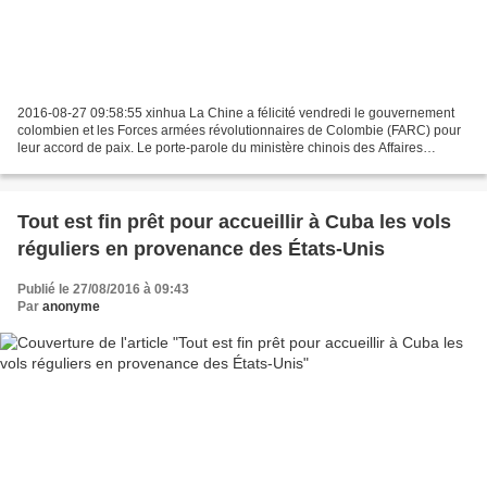
2016-08-27 09:58:55 xinhua La Chine a félicité vendredi le gouvernement
colombien et les Forces armées révolutionnaires de Colombie (FARC) pour
leur accord de paix. Le porte-parole du ministère chinois des Affaires
étrangères Lu Kang a indiqué lors d'une...
Tout est fin prêt pour accueillir à Cuba les vols
réguliers en provenance des États-Unis
Publié le 27/08/2016 à 09:43
Par
anonyme