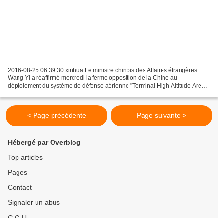
2016-08-25 06:39:30 xinhua Le ministre chinois des Affaires étrangères
Wang Yi a réaffirmé mercredi la ferme opposition de la Chine au
déploiement du système de défense aérienne "Terminal High Altitude Area
Defense" (THAAD) en Corée du Sud, et a appelé...
< Page précédente
Page suivante >
Hébergé par Overblog
Top articles
Pages
Contact
Signaler un abus
C.G.U.