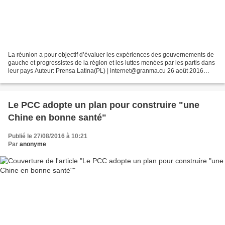
La réunion a pour objectif d’évaluer les expériences des gouvernements de
gauche et progressistes de la région et les luttes menées par les partis dans
leur pays Auteur: Prensa Latina(PL) | internet@granma.cu 26 août 2016
10:08:59 LIMA. — Une vingtaine...
Le PCC adopte un plan pour construire "une
Chine en bonne santé"
Publié le 27/08/2016 à 10:21
Par
anonyme