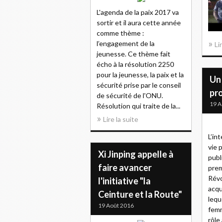
L'agenda de la paix 2017 va
sortir et il aura cette année
comme thème :
l’engagement de la
Li
jeunesse. Ce thème fait
écho à la résolution 2250
pour la jeunesse, la paix et la
Un 
sécurité prise par le conseil
pr
de sécurité de l'ONU.
19 A
Résolution qui traite de la...
Lire la suite
L’in
vie 
Xi Jinping appelle à
publ
faire avancer
prem
Révo
l'initiative "la
acqu
Ceinture et la Route"
lequ
19 Août 2016
femm
rôle