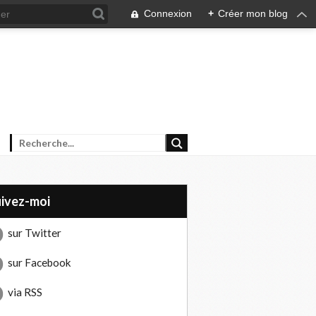
Connexion
+
Créer mon blog
uivez-moi
sur Twitter
sur Facebook
via RSS