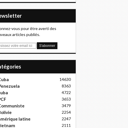
Newsletter
nnez-vous pour être averti des
veaux articles publiés.
Catégories
Cuba
14630
Venezuela
8363
cuba
4722
PCF
3653
Communiste
3479
olivie
2254
mérique latine
2247
vietnam
2111