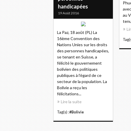
Phuc
handicapées
avec
19 Août 2016
au 
tenu
Li
La Paz, 18 août (PL) La
16ème Convention des
Tag(s
Nations Unies sur les droits
des personnes handicapées,
se tenant en Suisse, a
félicité le gouvernement
bolivien des politiques
publiques à l'égard de ce
secteur de la population. La
Bolivie a reçu les
félicitations...
Lire la suite
Tag(s) :
#Bolivie