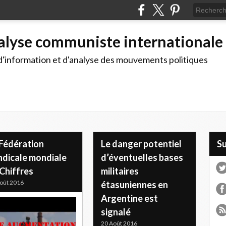
alyse communiste internationale
d'information et d'analyse des mouvements politiques
 Fédération
Le danger potentiel
S
ndicale mondiale
d’éventuelles bases
Chiffres
militaires
oût 2016
étasuniennes en
Argentine est
signalé
20 Août 2016