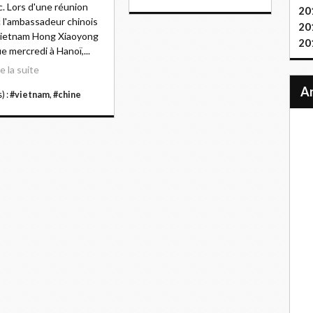
. Lors d'une réunion
20
 l'ambassadeur chinois
20
Vietnam Hong Xiaoyong
20
e mercredi à Hanoï,...
re la suite
) :
#vietnam
,
#chine