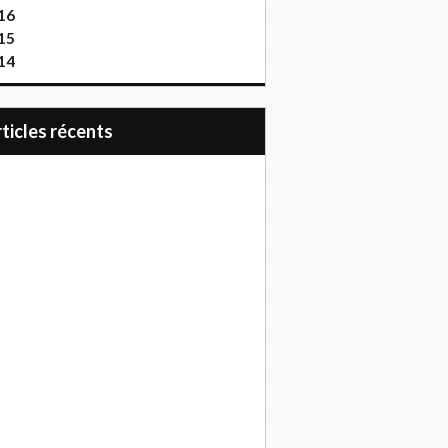
16
15
14
articles récents