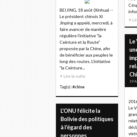
Cés
BEIJING, 18 août (Xinhua) --
info
Le président chinois Xi
Li
Jinping a appelé, mercredi, à
faire avancer de manière
régulière l'initiative "la
Le
Ceinture et la Route"
proposée par la Chine, afin
un
de bénéficier aux peuples le
im
long des routes. L'initiative
rel
"la Ceinture...
Ch
Lire la suite
19 A
Tag(s) :
#chine
2016
Le V
L'ONU félicite la
gran
Bolivie des politiques
rela
à l'égard des
décl
vie
personnes