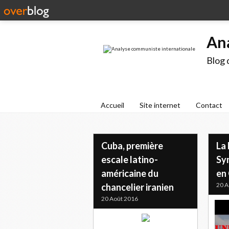
An
Blog 
Accueil
Site internet
Contact
Cuba, première
La
escale latino-
Sy
américaine du
en 
20 A
chancelier iranien
20 Août 2016