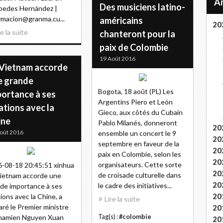
Des musiciens latino-
pedes Hernández |
rmacion@granma.cu...
américains
20
re la suite
chanteront pour la
paix de Colombie
19 Août 2016
 Vietnam accorde
e grande
Bogota, 18 août (PL) Les
portance à ses
Argentins Piero et León
ations avec la
Gieco, aux côtés du Cubain
ine
Pablo Milanés, donneront
20
oût 2016
ensemble un concert le 9
20
septembre en faveur de la
20
paix en Colombie, selon les
20
organisateurs. Cette sorte
-08-18 20:45:51 xinhua
20
de croisade culturelle dans
ietnam accorde une
20
le cadre des initiatives...
de importance à ses
20
tions avec la Chine, a
Lire la suite
aré le Premier ministre
20
tnamien Nguyen Xuan
Tag(s) :
#colombie
20