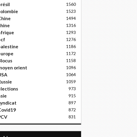
résil
1560
colombie
1523
Chine
1494
hine
1316
frique
1293
pcf
1276
alestine
1186
europe
1172
locus
1158
moyen orient
1096
USA
1064
ussie
1059
lections
973
sie
915
yndicat
897
Covid19
872
PCV
831