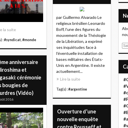
par Guillermo Alvarado Le
religieux brésilien Leonardo
Abo
Boff, l’une des figures du
re la suite
nou
mouvement de la Théologie
) :
#syndicat
,
#monde
de la Libération, a exprimé
E
ses inquiétudes face à
m
l’éventuelle installation de
a
bases militaires des États-
ème anniversaire
i
Unis en Argentine. Il existe
Hiroshima et
l
actuellement...
gasaki: cérémonie
Lire la suite
#
s bougies de
#
Tag(s) :
#argentine
ourdres (Vidéo)
#
#
oût 2016
#
Ouverture d’une
#B
nouvelle enquête
#a
#
contre Rousseff et