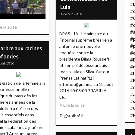
#b
Lula
#
19 Août 2016
#
#c
re la suite
#a
BRASILIA.- Le ministre du
#
Tribunal suprême brésilien a
#p
autorisé une nouvelle
arbre aux racines
enquête contre la
#
ofondes
présidente Dilma Rousseff
#B
oût 2016
et son prédécesseur Luis
#
Inacio Lula da Silva. Auteur:
#
Prensa Latina(PL) |
#R
tégration de la femme à la
internet@granma.cu 18 août
#é
professionnelle et
2016 10:08:00 BRASILIA.-
#a
ique du pays dès les
Le...
#s
ières années de la
Lire la suite
#
lution a été l’un des
is essentiels dans
#
Tag(s) :
#brésil
el la Fédération des
es cubaines a joué un
 actif Auteur: Lauren