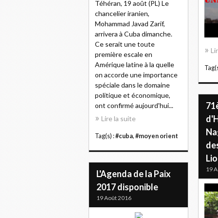
Téhéran, 19 août (PL) Le
chancelier iranien,
Mohammad Javad Zarif,
arrivera à Cuba dimanche.
Ce serait une toute
Li
première escale en
Amérique latine à la quelle
Tag(s
on accorde une importance
spéciale dans le domaine
politique et économique,
71
ont confirmé aujourd'hui...
d'
Lire la suite
Na
Tag(s) :
#cuba
,
#moyen orient
de
Li
19 A
L'Agenda de la Paix
2017 disponible
19 Août 2016