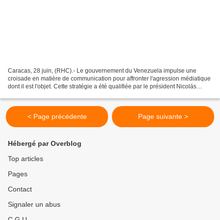
Caracas, 28 juin, (RHC).- Le gouvernement du Venezuela impulse une
croisade en matière de communication pour affronter l'agression médiatique
dont il est l'objet. Cette stratégie a été qualifiée par le président Nicolás
Maduro, de contre-offensive pour...
< Page précédente
Page suivante >
Hébergé par Overblog
Top articles
Pages
Contact
Signaler un abus
C.G.U.