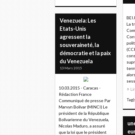
BEIJ
Venezuela: Les
La t
Etats-Unis
Comi
agressent la
Conf
poli
souveraineté, la
(CC
démocratie et la paix
cons
du Venezuela
supr
13 Mars 2015
term
alor
sess
10.03.2015 - Caracas -
Li
Rédaction France
Tag(s
Communiqué de presse Par
Marvyn Bolívar (MINCI) Le
président de la République
Bolivarienne du Venezuela,
un
Nicolas Maduro, a assuré
eu
que la loi que le président