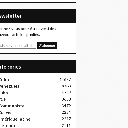
Newsletter
nnez-vous pour être averti des
veaux articles publiés.
Catégories
Cuba
14627
Venezuela
8363
cuba
4722
PCF
3653
Communiste
3479
olivie
2254
mérique latine
2247
vietnam
2111