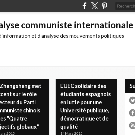
alyse communiste internationale
d'information et d'analyse des mouvements politiques
 Zhengsheng met
L’UEC solidaire des
S
ccent sur le rôle
étudiants espagnols
ecteur du Parti
en lutte pour une
mmuniste chinois
Université publique,
les "Quatre
démocratique et de
jectifs globaux"
qualité
ars 2015
14 Mars 2015