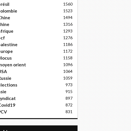
résil
1560
colombie
1523
Chine
1494
hine
1316
frique
1293
pcf
1276
alestine
1186
europe
1172
locus
1158
moyen orient
1096
USA
1064
ussie
1059
lections
973
sie
915
yndicat
897
Covid19
872
PCV
831