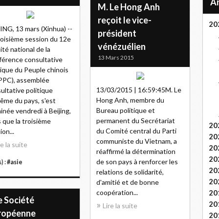
M. Le Hong Anh
reçoit le vice-
20
ING, 13 mars (Xinhua) --
président
roisième session du 12e
vénézuélien
té national de la
13 Mars 2015
érence consultative
tique du Peuple chinois
PPC), assemblée
13/03/2015 | 16:59:45M. Le
ultative politique
Hong Anh, membre du
ême du pays, s'est
Bureau politique et
inée vendredi à Beijing,
permanent du Secrétariat
s que la troisième
20
du Comité central du Parti
ion...
20
communiste du Vietnam, a
re la suite
20
réaffirmé la détermination
20
de son pays à renforcer les
) :
#asie
20
relations de solidarité,
20
d'amitié et de bonne
coopération...
20
e Société
20
Lire la suite
ropéenne
20