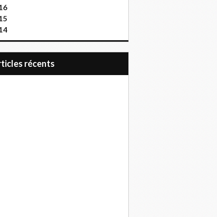
16
15
14
articles récents