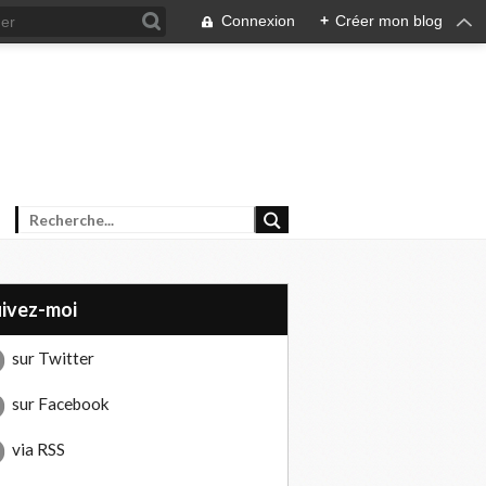
Connexion
+
Créer mon blog
uivez-moi
sur Twitter
sur Facebook
via RSS