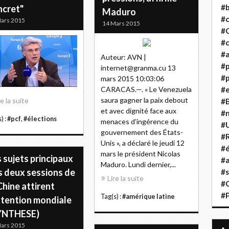
#b
ncret"
Maduro
#
ars 2015
14 Mars 2015
#
#c
#a
Auteur: AVN |
#
internet@granma.cu 13
#p
mars 2015 10:03:06
CARACAS.—. « Le Venezuela
#
saura gagner la paix debout
re la suite
#B
et avec dignité face aux
#
) :
#pcf
,
#élections
menaces d’ingérence du
#
gouvernement des États-
#R
Unis », a déclaré le jeudi 12
#é
mars le président Nicolas
 sujets principaux
#a
Maduro. Lundi dernier,...
s deux sessions de
#s
Lire la suite
#
Chine attirent
#
Tag(s) :
#amérique latine
ttention mondiale
YNTHESE)
ars 2015