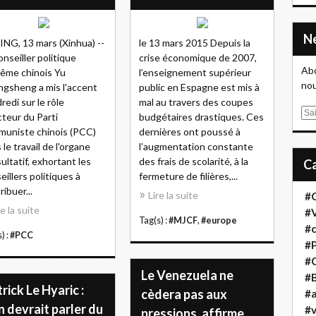
ING, 13 mars (Xinhua) --
le 13 mars 2015 Depuis la
onseiller politique
crise économique de 2007,
Abo
ême chinois Yu
l’enseignement supérieur
nou
gsheng a mis l'accent
public en Espagne est mis à
redi sur le rôle
mal au travers des coupes
E
cteur du Parti
budgétaires drastiques. Ces
m
uniste chinois (PCC)
dernières ont poussé à
a
 le travail de l'organe
l’augmentation constante
i
ultatif, exhortant les
des frais de scolarité, à la
l
eillers politiques à
fermeture de filières,...
ribuer...
Lire la suite
#
re la suite
#
Tag(s) :
#MJCF
,
#europe
#
) :
#PCC
#
#
Le Venezuela ne
#B
rick Le Hyaric :
cèdera pas aux
#a
 devrait parler du
#
pressions, affirme