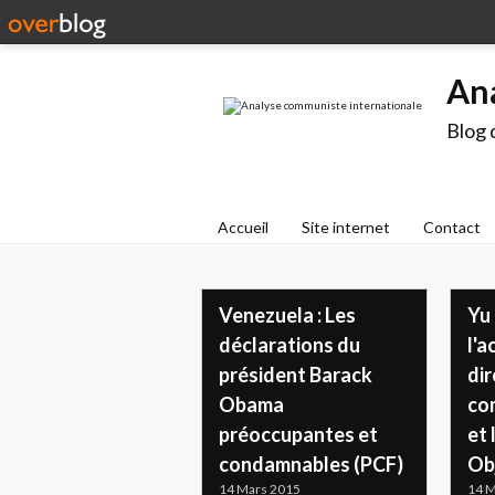
An
Blog 
Accueil
Site internet
Contact
Venezuela : Les
Yu
déclarations du
l'a
président Barack
dir
Obama
co
préoccupantes et
et 
condamnables (PCF)
Ob
14 Mars 2015
14 M