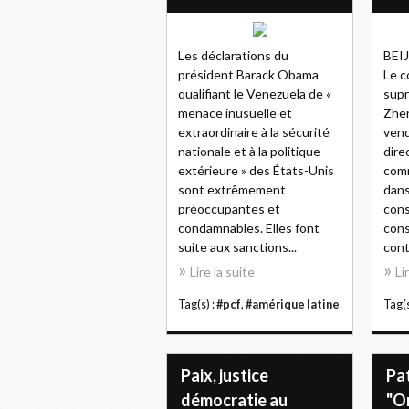
Les déclarations du
BEIJ
président Barack Obama
Le c
qualifiant le Venezuela de «
supr
menace inusuelle et
Zhen
extraordinaire à la sécurité
vend
nationale et à la politique
dire
extérieure » des États-Unis
comm
sont extrêmement
dans
préoccupantes et
cons
condamnables. Elles font
cons
suite aux sanctions...
cont
Lire la suite
Li
Tag(s) :
#pcf
,
#amérique latine
Tag(s
Paix, justice
Pat
démocratie au
"On