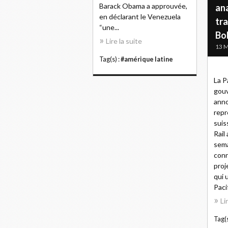
Barack Obama a approuvée,
ana
en déclarant le Venezuela
tra
“une...
Bol
Lire la suite
13 M
Tag(s) :
#amérique latine
La P
gouv
ann
repr
suis
Rail
sema
conn
proj
qui 
Pacif
Li
Tag(s