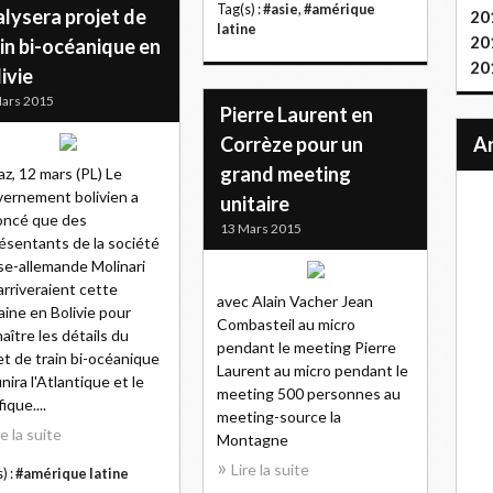
Tag(s) :
#asie
,
#amérique
lysera projet de
20
latine
20
in bi-océanique en
20
ivie
ars 2015
Pierre Laurent en
Corrèze pour un
grand meeting
az, 12 mars (PL) Le
ernement bolivien a
unitaire
oncé que des
13 Mars 2015
ésentants de la société
se-allemande Molinari
 arriveraient cette
avec Alain Vacher Jean
ine en Bolivie pour
Combasteil au micro
aître les détails du
pendant le meeting Pierre
et de train bi-océanique
Laurent au micro pendant le
unira l'Atlantique et le
meeting 500 personnes au
ique....
meeting-source la
re la suite
Montagne
Lire la suite
) :
#amérique latine