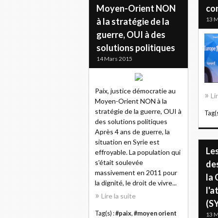
Moyen-Orient NON
co
13 M
à la stratégie de la
guerre, OUI à des
solutions politiques
14 Mars 2015
Paix, justice démocratie au
Li
Moyen-Orient NON à la
stratégie de la guerre, OUI à
Tag(s
des solutions politiques
Après 4 ans de guerre, la
situation en Syrie est
Les
effroyable. La population qui
s'était soulevée
de
massivement en 2011 pour
la 
la dignité, le droit de vivre...
l'a
Lire la suite
(S
Tag(s) :
#paix
,
#moyen orient
13 M