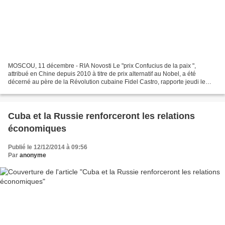
MOSCOU, 11 décembre - RIA Novosti Le "prix Confucius de la paix ",
attribué en Chine depuis 2010 à titre de prix alternatif au Nobel, a été
décerné au père de la Révolution cubaine Fidel Castro, rapporte jeudi le
journal Global Times. "Castro, quand il...
Cuba et la Russie renforceront les relations
économiques
Publié le 12/12/2014 à 09:56
Par
anonyme