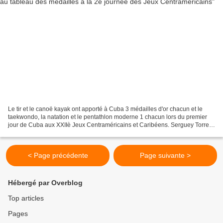
Le tir et le canoë kayak ont apporté à Cuba 3 médailles d'or chacun et le
taekwondo, la natation et le pentathlon moderne 1 chacun lors du premier
jour de Cuba aux XXIIè Jeux Centraméricains et Caribéens. Serguey Torres
médaillé mondial a remporté la...
< Page précédente
Page suivante >
Hébergé par Overblog
Top articles
Pages