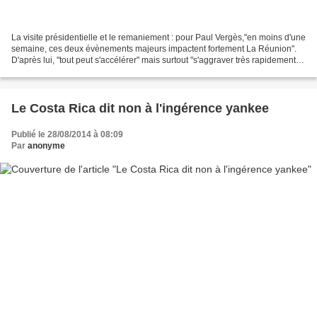
La visite présidentielle et le remaniement : pour Paul Vergès,"en moins d'une
semaine, ces deux évènements majeurs impactent fortement La Réunion".
D'après lui, "tout peut s'accélérer" mais surtout "s'aggraver très rapidement
car depuis l'élection du...
Le Costa Rica dit non à l'ingérence yankee
Publié le 28/08/2014 à 08:09
Par
anonyme