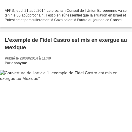
AFPS, jeudi 21 août 2014 Le pro­chain Conseil de l’Union Euro­péenne va se
tenir le 30 août pro­chain. Il est bien sûr essentiel que la situation en Israël et
Palestine et par­ti­cu­liè­rement à Gaza soient à l’ordre du jour de ce Conseil.
Mon­sieur François...
L'exemple de Fidel Castro est mis en exergue au
Mexique
Publié le 28/08/2014 à 11:40
Par
anonyme