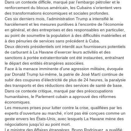
Dans un contexte difficile, marqué par l’embargo pétrolier et le
renforcement du blocus américain, les Cubains s’orientent vers
des transformations économiques et sociales profondes.
Ces six derniers mois, l’administration Trump a intensifié le
harcèlement et les mesures punitives à l’encontre de l’économie
en général, et des entreprises et des responsables en particulier,
au point de soumettre la population à des difficultés matérielles et
à des pénuries de services sans précédent à Cuba.
Deux décrets présidentiels ont interdit aux fournisseurs potentiels
de carburant à La Havane d’exercer leurs activités et des
sanctions à portée extraterritoriale ont été instaurées, entraînant
le départ des entités étrangères associées.
Face à la menace imminente d’une agression militaire, évoquée
par Donald Trump lui-même, la patrie de José Martí continue de
subir des coupures d’électricité de plus de 24 heures, la paralysie
des transports et des réductions des services de santé de base.
Dans ce contexte critique, marqué par des préoccupations
humanitaires, le Parlement cubain a approuvé des réformes
économiques.
Les mesures prises pour lutter contre la crise, qualifiées par les
experts d’ouverture au marché, n’ont pas été conçues comme un
geste envers les États-Unis, avec lesquels La Havane mène des
négociations jusqu’ici au point mort.
Le ministre des Affaires étrangères, Bruno Rodríguez, a qualifié