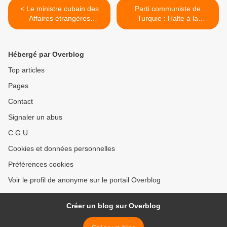
< Le ministre cubain des
Parti communiste de
Affaires étrangères
Turquie : Halte à la
dénonce l'hypocrisie du
répression contre le TKP et
représentant américain à
les manifestants anti-OTAN
l'ONU
en Turquie >
Hébergé par Overblog
Top articles
Pages
Contact
Signaler un abus
C.G.U.
Cookies et données personnelles
Préférences cookies
Voir le profil de anonyme sur le portail Overblog
Créer un blog sur Overblog