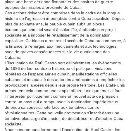
place une base aérienne flottante et des navires de guerre
équipés de missiles à proximité de Cuba.
Ces actions doivent être comprises dans le cadre de la longue
histoire de l'agression impérialiste contre Cuba socialiste. Depuis
plus de soixante ans, le peuple cubain subit un blocus
économique criminel visant à isoler l'île, à affaiblir son projet
socialiste et à imposer le rétablissement de la domination
capitaliste. Ce blocus a restreint l'accès de Cuba au commerce, à
la finance, à l'énergie, aux médicaments et aux technologies,
avec de graves conséquences sur la vie quotidienne des
Cubains.
L'inculpation de Raúl Castro sort délibérément les événements
de 1996 de leur contexte historique et politique : violations
répétées de l'espace aérien cubain, manifestations officielles
cubaines et incapacité des autorités américaines à empêcher les
provocations lancées depuis leur propre territoire. Les États-Unis
présentent cela comme une simple affaire juridique, mais il faut
l'interpréter politiquement comme un nouvel acte de pression
contre un pays qui a rompu avec la domination impérialiste et
défendu sa souveraineté face aux tentatives contre-
révolutionnaires. Cette nouvelle provocation s'inscrit dans une
tentative plus large d'intimider, de déstabiliser et d'étouffer Cuba
socialiste.
Nous condamnons fermement l'inculpation de Raúl Castro, les