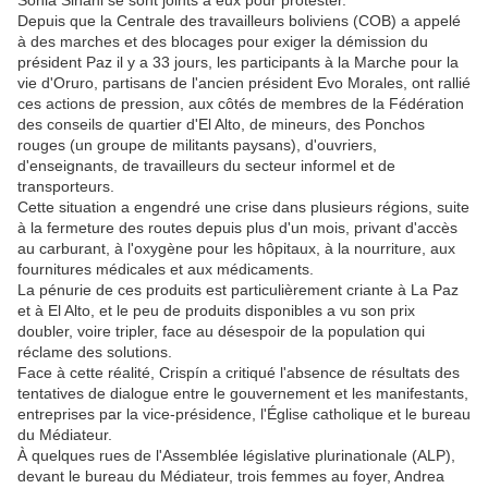
Sonia Siñani se sont joints à eux pour protester.
Depuis que la Centrale des travailleurs boliviens (COB) a appelé
à des marches et des blocages pour exiger la démission du
président Paz il y a 33 jours, les participants à la Marche pour la
vie d'Oruro, partisans de l'ancien président Evo Morales, ont rallié
ces actions de pression, aux côtés de membres de la Fédération
des conseils de quartier d'El Alto, de mineurs, des Ponchos
rouges (un groupe de militants paysans), d'ouvriers,
d'enseignants, de travailleurs du secteur informel et de
transporteurs.
Cette situation a engendré une crise dans plusieurs régions, suite
à la fermeture des routes depuis plus d'un mois, privant d'accès
au carburant, à l'oxygène pour les hôpitaux, à la nourriture, aux
fournitures médicales et aux médicaments.
La pénurie de ces produits est particulièrement criante à La Paz
et à El Alto, et le peu de produits disponibles a vu son prix
doubler, voire tripler, face au désespoir de la population qui
réclame des solutions.
Face à cette réalité, Crispín a critiqué l'absence de résultats des
tentatives de dialogue entre le gouvernement et les manifestants,
entreprises par la vice-présidence, l'Église catholique et le bureau
du Médiateur.
À quelques rues de l'Assemblée législative plurinationale (ALP),
devant le bureau du Médiateur, trois femmes au foyer, Andrea