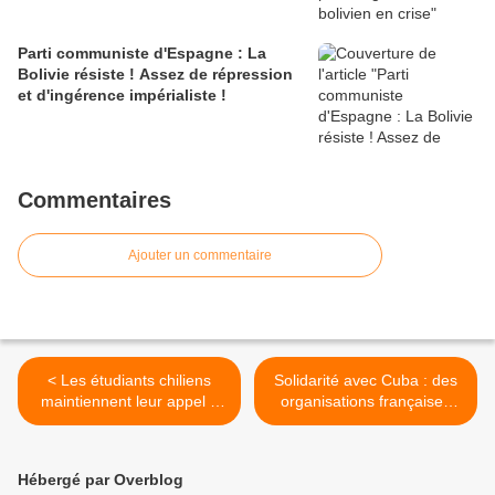
Parti communiste d'Espagne : La
Bolivie résiste ! Assez de répression
et d'ingérence impérialiste !
Commentaires
Ajouter un commentaire
< Les étudiants chiliens
Solidarité avec Cuba : des
maintiennent leur appel à
organisations françaises
manifester contre les
adressent une lettre au
coupes budgétaires
général d’armée Raúl
Castro >
Hébergé par Overblog