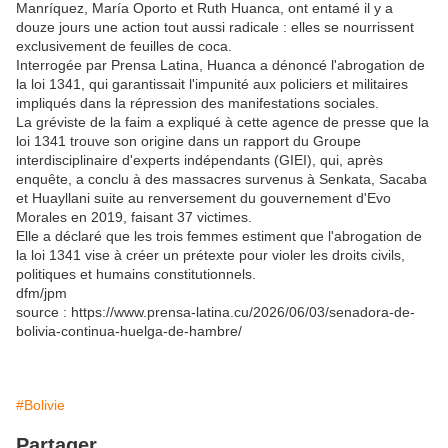
Manríquez, María Oporto et Ruth Huanca, ont entamé il y a
douze jours une action tout aussi radicale : elles se nourrissent
exclusivement de feuilles de coca.
Interrogée par Prensa Latina, Huanca a dénoncé l'abrogation de
la loi 1341, qui garantissait l'impunité aux policiers et militaires
impliqués dans la répression des manifestations sociales.
La gréviste de la faim a expliqué à cette agence de presse que la
loi 1341 trouve son origine dans un rapport du Groupe
interdisciplinaire d'experts indépendants (GIEI), qui, après
enquête, a conclu à des massacres survenus à Senkata, Sacaba
et Huayllani suite au renversement du gouvernement d'Evo
Morales en 2019, faisant 37 victimes.
Elle a déclaré que les trois femmes estiment que l'abrogation de
la loi 1341 vise à créer un prétexte pour violer les droits civils,
politiques et humains constitutionnels.
dfm/jpm
source : https://www.prensa-latina.cu/2026/06/03/senadora-de-
bolivia-continua-huelga-de-hambre/
#Bolivie
Partager