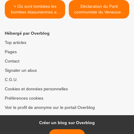
< Où sont tombées les
Déclaration du Parti
bombes étasuniennes au
communiste du Venezuela
21e siècle ?
concernant la nouvelle
opération militaire
américaine sur le territoire
Hébergé par Overblog
vénézuélien >
Top articles
Pages
Contact
Signaler un abus
C.G.U.
Cookies et données personnelles
Préférences cookies
Voir le profil de anonyme sur le portail Overblog
Créer un blog sur Overblog