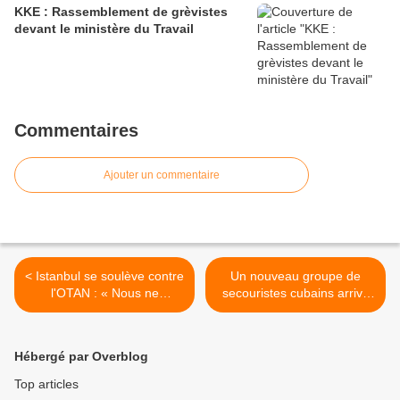
KKE : Rassemblement de grèvistes
devant le ministère du Travail
Commentaires
Ajouter un commentaire
< Istanbul se soulève contre
Un nouveau groupe de
l'OTAN : « Nous ne
secouristes cubains arrive
permettrons pas à ce pays
au Venezuela pour prêter
d'accueillir tranquillement
main-forte >
un sommet de l'OTAN »
Hébergé par Overblog
Top articles