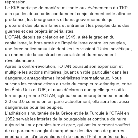
répression.
Le KKE participe de manière militante aux événements du TKP
afin que les deux partis condamnent conjointement cette alliance
prédatrice, les bourgeoisies et leurs gouvernements qui
préparent des plans infâmes et entraînent les peuples dans des
guerres et des projets impérialistes.
L'OTAN, depuis sa création en 1949, a été le gradien du
capitalisme, le bras armé de l'impérialisme contre les peuples,
une force anticommuniste dont les tirs visaient l'Union soviétique,
un ennemi de la construction socialiste et du mouvement
révolutionnaire.
Après la contre-révolution, l’OTAN poursuit son expansion et
multiplie les actions militaires, jouant un rôle particulier dans les
dangereux antagonismes impérialistes internationaux. Nous
suivons les contradictions au sein du camp euro-atlantique, entre
les États-Unis et l'UE, et nous déclarons que quelle que soit la
forme que prenne l'OTAN, «globale» ou «européenne», modèle
2.0 ou 3.0 comme on en parle actuellement, elle sera tout aussi
dangereuse pour les peuples.
L'adhésion simultanée de la Grèce et de la Turquie à l'OTAN en
1952 servait les intérêts de la bourgeoisie et continue de nuire
aujourd'hui aux peuples turc et grec, qui ont lourdement souffert
de ce parcours sanglant marqué par des dizaines de guerres
impérialistes, d'interventions et de coups d'État, menés par les