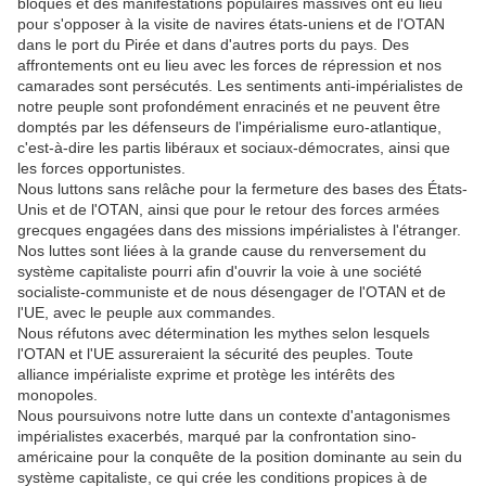
bloqués et des manifestations populaires massives ont eu lieu
pour s'opposer à la visite de navires états-uniens et de l'OTAN
dans le port du Pirée et dans d'autres ports du pays. Des
affrontements ont eu lieu avec les forces de répression et nos
camarades sont persécutés. Les sentiments anti-impérialistes de
notre peuple sont profondément enracinés et ne peuvent être
domptés par les défenseurs de l'impérialisme euro-atlantique,
c'est-à-dire les partis libéraux et sociaux-démocrates, ainsi que
les forces opportunistes.
Nous luttons sans relâche pour la fermeture des bases des États-
Unis et de l'OTAN, ainsi que pour le retour des forces armées
grecques engagées dans des missions impérialistes à l'étranger.
Nos luttes sont liées à la grande cause du renversement du
système capitaliste pourri afin d'ouvrir la voie à une société
socialiste-communiste et de nous désengager de l'OTAN et de
l'UE, avec le peuple aux commandes.
Nous réfutons avec détermination les mythes selon lesquels
l'OTAN et l'UE assureraient la sécurité des peuples. Toute
alliance impérialiste exprime et protège les intérêts des
monopoles.
Nous poursuivons notre lutte dans un contexte d'antagonismes
impérialistes exacerbés, marqué par la confrontation sino-
américaine pour la conquête de la position dominante au sein du
système capitaliste, ce qui crée les conditions propices à de