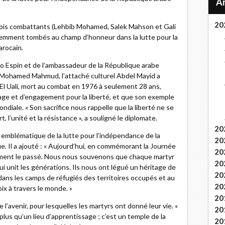
20
ois combattants (Lehbib Mohamed, Salek Mahson et Gali
cemment tombés au champ d’honneur dans la lutte pour la
arocain.
o Espín et de l’ambassadeur de la République arabe
Mohamed Mahmud, l’attaché culturel Abdel Mayid a
El Ualí, mort au combat en 1976 à seulement 28 ans,
ge et d’engagement pour la liberté, et que son exemple
ndiale. « Son sacrifice nous rappelle que la liberté ne se
t, l’unité et la résistance », a souligné le diplomate.
20
 emblématique de la lutte pour l’indépendance de la
20
. Il a ajouté : « Aujourd’hui, en commémorant la Journée
20
ement le passé. Nous nous souvenons que chaque martyr
20
qui unit les générations. Ils nous ont légué un héritage de
20
 dans les camps de réfugiés des territoires occupés et au
20
oix à travers le monde. »
20
e l’avenir, pour lesquelles les martyrs ont donné leur vie. «
20
 plus qu’un lieu d’apprentissage ; c’est un temple de la
20