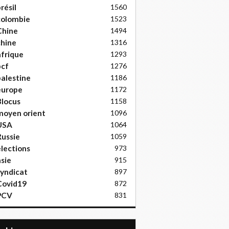
résil
1560
colombie
1523
Chine
1494
hine
1316
frique
1293
pcf
1276
alestine
1186
europe
1172
locus
1158
moyen orient
1096
USA
1064
ussie
1059
lections
973
sie
915
yndicat
897
Covid19
872
PCV
831