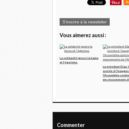
R
S'inscrire à la newsletter
Vous aimerez aussi :
La solidarité ignore la haine
et l'égoïsme.
Le président Díaz-
assiste à l'inaugur
l'Assemblée conti
des mouvements de
Roberto Sánchez en tête au Pérou
Les présidents brésilien e
Commenter