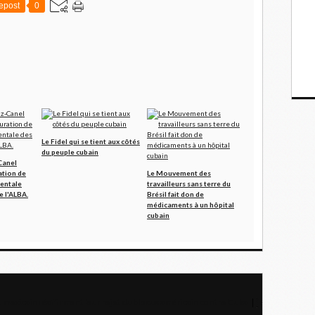
epost
0
Le Fidel qui se tient aux côtés
du peuple cubain
Canel
ation de
Le Mouvement des
nentale
travailleurs sans terre du
 l'ALBA.
Brésil fait don de
médicaments à un hôpital
cubain
t mexicain réaffirment leur rejet du blocus américain contre Cuba