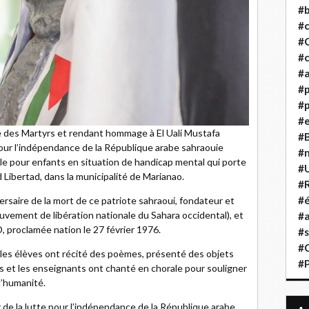
#b
#
#
#c
#a
#
#p
#
des Martyrs et rendant hommage à El Uali Mustafa
#B
pour l’indépendance de la République arabe sahraouie
#
le pour enfants en situation de handicap mental qui porte
#
Libertad, dans la municipalité de Marianao.
#R
#é
saire de la mort de ce patriote sahraoui, fondateur et
ouvement de libération nationale du Sahara occidental), et
#a
D, proclamée nation le 27 février 1976.
#s
#
 les élèves ont récité des poèmes, présenté des objets
#
ues et les enseignants ont chanté en chorale pour souligner
l’humanité.
de la lutte pour l’indépendance de la République arabe