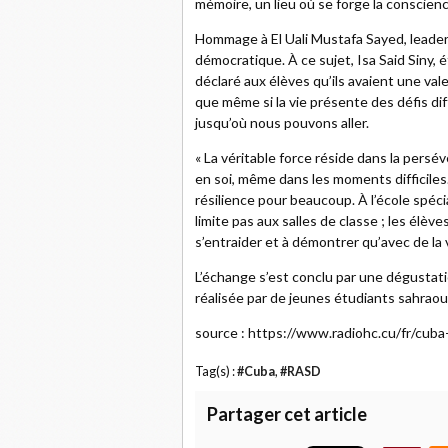
mémoire, un lieu où se forge la conscience
Hommage à El Uali Mustafa Sayed, leader
démocratique. À ce sujet, Isa Said Siny, 
déclaré aux élèves qu’ils avaient une val
que même si la vie présente des défis di
jusqu’où nous pouvons aller.
« La véritable force réside dans la persé
en soi, même dans les moments difficiles
résilience pour beaucoup. À l’école spéc
limite pas aux salles de classe ; les élèv
s’entraider et à démontrer qu’avec de la v
L’échange s’est conclu par une dégustat
réalisée par de jeunes étudiants sahraou
source : https://www.radiohc.cu/fr/cuba
Tag(s) :
#Cuba
,
#RASD
Partager cet article