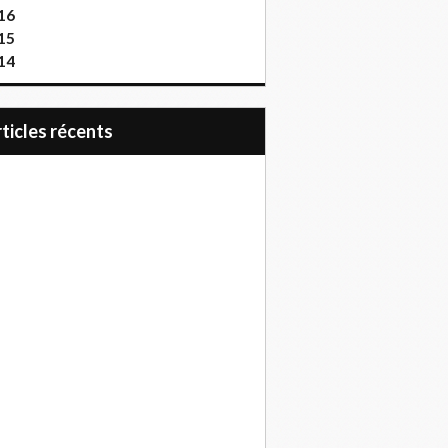
16
15
14
articles récents