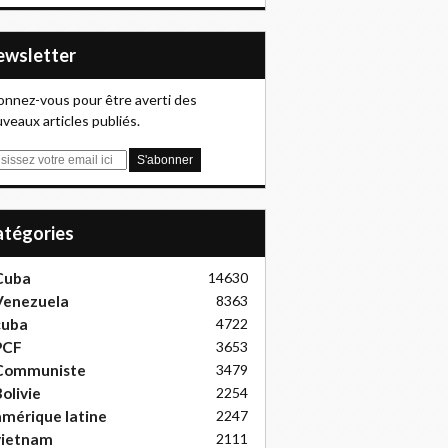
Newsletter
nnez-vous pour être averti des
veaux articles publiés.
Catégories
Cuba
14630
Venezuela
8363
cuba
4722
PCF
3653
Communiste
3479
olivie
2254
mérique latine
2247
vietnam
2111