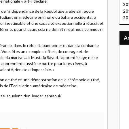
 nationale », a-t-il déclaré.
20
20
 de l’indépendance de la République arabe sahraouie
étudiant en médecine originaire du Sahara occidental, a
20
eur inestimable et une capacité exceptionnelle à réussir, et
fférents pour chacun, cela ne définit ni qui nous sommes ni
vérance, dans le refus d’abandonner et dans la confiance
. Vous êtes un exemple d’effort, de courage et de
iale du martyr Uali Mustafa Sayed, l’apprentissage ne se
es apprennent aussi à se battre pour leurs rêves, à
olonté, rien n’est impossible. »
ion de thé et une démonstration de la cérémonie du thé,
is de l’École latino-américaine de médecine.
-se-souvient-dun-leader-sahraoui/