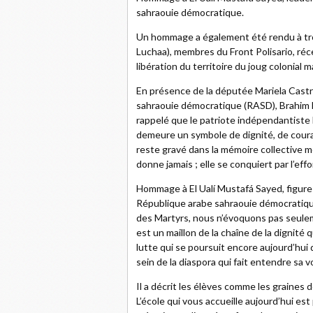
sahraouie démocratique.
Un hommage a également été rendu à tr
Luchaa), membres du Front Polisario, ré
libération du territoire du joug colonial m
En présence de la députée Mariela Castr
sahraouie démocratique (RASD), Brahim 
rappelé que le patriote indépendantiste 
demeure un symbole de dignité, de coura
reste gravé dans la mémoire collective mo
donne jamais ; elle se conquiert par l’effor
Hommage à El Ualí Mustafá Sayed, figure
République arabe sahraouie démocratique
des Martyrs, nous n’évoquons pas seul
est un maillon de la chaîne de la dignité 
lutte qui se poursuit encore aujourd’hui
sein de la diaspora qui fait entendre sa v
Il a décrit les élèves comme les graines d
L’école qui vous accueille aujourd’hui est