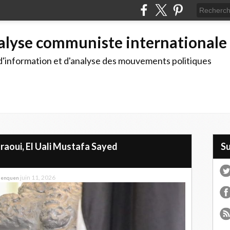
alyse communiste internationale
d'information et d'analyse des mouvements politiques
raoui, El Uali Mustafa Sayed
S
juin 11, 2026
Henquen