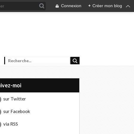
Connexion
+
Créer mon blog
uivez-moi
sur Twitter
sur Facebook
via RSS