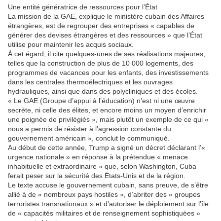
Une entité génératrice de ressources pour l’État
La mission de la GAE, explique le ministère cubain des Affaires
étrangères, est de regrouper des entreprises « capables de
générer des devises étrangères et des ressources » que l’État
utilise pour maintenir les acquis sociaux.
À cet égard, il cite quelques-unes de ses réalisations majeures,
telles que la construction de plus de 10 000 logements, des
programmes de vacances pour les enfants, des investissements
dans les centrales thermoélectriques et les ouvrages
hydrauliques, ainsi que dans des polycliniques et des écoles.
« Le GAE (Groupe d’appui à l’éducation) n’est ni une œuvre
secrète, ni celle des élites, et encore moins un moyen d’enrichir
une poignée de privilégiés », mais plutôt un exemple de ce qui «
nous a permis de résister à l’agression constante du
gouvernement américain », conclut le communiqué.
Au début de cette année, Trump a signé un décret déclarant l’«
urgence nationale » en réponse à la prétendue « menace
inhabituelle et extraordinaire » que, selon Washington, Cuba
ferait peser sur la sécurité des États-Unis et de la région.
Le texte accuse le gouvernement cubain, sans preuve, de s’être
allié à de « nombreux pays hostiles », d’abriter des « groupes
terroristes transnationaux » et d’autoriser le déploiement sur l’île
de « capacités militaires et de renseignement sophistiquées »