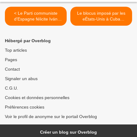
< Le Parti communiste
Le blocus imposé par les
d'Espagne félicite Iván
eÉtats-Unis à Cuba
Cepeda et le Pacte
empêche la distribution de
historique
l’aide alimentaire de l’ONU
à Cuba >
Hébergé par Overblog
Top articles
Pages
Contact
Signaler un abus
C.G.U.
Cookies et données personnelles
Préférences cookies
Voir le profil de anonyme sur le portail Overblog
Créer un blog sur Overblog