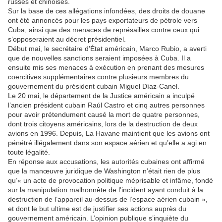
russes et chinoises.
Sur la base de ces allégations infondées, des droits de douane
ont été annoncés pour les pays exportateurs de pétrole vers
Cuba, ainsi que des menaces de représailles contre ceux qui
s’opposeraient au décret présidentiel.
Début mai, le secrétaire d’État américain, Marco Rubio, a averti
que de nouvelles sanctions seraient imposées à Cuba. Il a
ensuite mis ses menaces à exécution en prenant des mesures
coercitives supplémentaires contre plusieurs membres du
gouvernement du président cubain Miguel Díaz-Canel.
Le 20 mai, le département de la Justice américain a inculpé
l’ancien président cubain Raúl Castro et cinq autres personnes
pour avoir prétendument causé la mort de quatre personnes,
dont trois citoyens américains, lors de la destruction de deux
avions en 1996. Depuis, La Havane maintient que les avions ont
pénétré illégalement dans son espace aérien et qu’elle a agi en
toute légalité.
En réponse aux accusations, les autorités cubaines ont affirmé
que la manœuvre juridique de Washington n’était rien de plus
qu’« un acte de provocation politique méprisable et infâme, fondé
sur la manipulation malhonnête de l’incident ayant conduit à la
destruction de l’appareil au-dessus de l’espace aérien cubain »,
et dont le but ultime est de justifier ses actions auprès du
gouvernement américain. L’opinion publique s’inquiète du