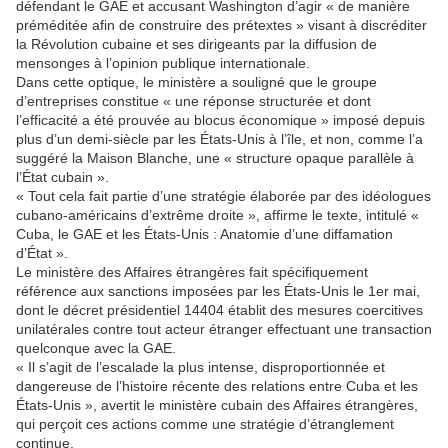
défendant le GAE et accusant Washington d’agir « de manière
préméditée afin de construire des prétextes » visant à discréditer
la Révolution cubaine et ses dirigeants par la diffusion de
mensonges à l’opinion publique internationale.
Dans cette optique, le ministère a souligné que le groupe
d’entreprises constitue « une réponse structurée et dont
l’efficacité a été prouvée au blocus économique » imposé depuis
plus d’un demi-siècle par les États-Unis à l’île, et non, comme l’a
suggéré la Maison Blanche, une « structure opaque parallèle à
l’État cubain ».
« Tout cela fait partie d’une stratégie élaborée par des idéologues
cubano-américains d’extrême droite », affirme le texte, intitulé «
Cuba, le GAE et les États-Unis : Anatomie d’une diffamation
d’État ».
Le ministère des Affaires étrangères fait spécifiquement
référence aux sanctions imposées par les États-Unis le 1er mai,
dont le décret présidentiel 14404 établit des mesures coercitives
unilatérales contre tout acteur étranger effectuant une transaction
quelconque avec la GAE.
« Il s’agit de l’escalade la plus intense, disproportionnée et
dangereuse de l’histoire récente des relations entre Cuba et les
États-Unis », avertit le ministère cubain des Affaires étrangères,
qui perçoit ces actions comme une stratégie d’étranglement
continue.