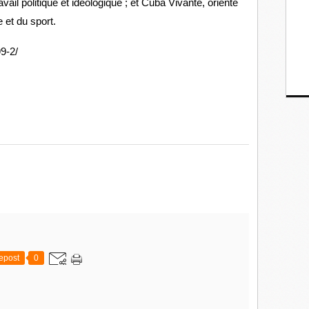
ail politique et idéologique ; et Cuba Vivante, orienté
e et du sport.
99-2/
epost
0