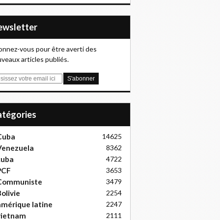
Newsletter
nnez-vous pour être averti des
veaux articles publiés.
Catégories
Cuba
14625
Venezuela
8362
cuba
4722
PCF
3653
Communiste
3479
olivie
2254
mérique latine
2247
vietnam
2111