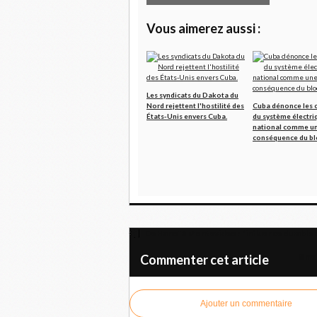
Vous aimerez aussi :
Les syndicats du Dakota du
Nord rejettent l'hostilité des
Cuba dénonce les 
États-Unis envers Cuba.
du système électri
national comme u
conséquence du bl
De Hanoï à Montevideo : l’influence durable 
8 ma
Commenter cet article
Ajouter un commentaire