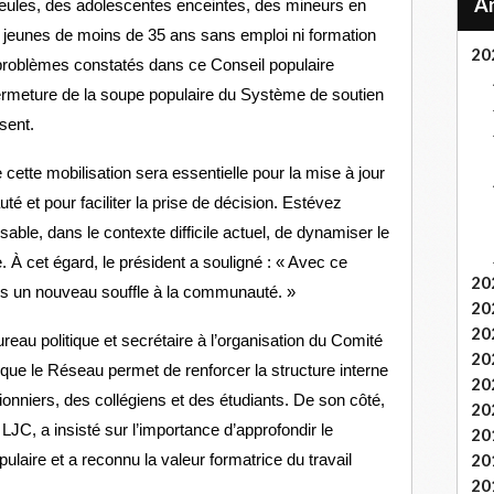
eules, des adolescentes enceintes, des mineurs en
s jeunes de moins de 35 ans sans emploi ni formation
20
 problèmes constatés dans ce Conseil populaire
fermeture de la soupe populaire du Système de soutien
sent.
ette mobilisation sera essentielle pour la mise à jour
 et pour faciliter la prise de décision. Estévez
sable, dans le contexte difficile actuel, de dynamiser le
À cet égard, le président a souligné : « Avec ce
20
 un nouveau souffle à la communauté. »
20
20
au politique et secrétaire à l’organisation du Comité
20
 que le Réseau permet de renforcer la structure interne
20
pionniers, des collégiens et des étudiants. De son côté,
20
LJC, a insisté sur l’importance d’approfondir le
20
20
ulaire et a reconnu la valeur formatrice du travail
20