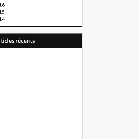
16
15
14
articles récents