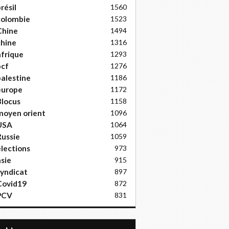
résil
1560
colombie
1523
Chine
1494
hine
1316
frique
1293
pcf
1276
alestine
1186
europe
1172
locus
1158
moyen orient
1096
USA
1064
ussie
1059
lections
973
sie
915
yndicat
897
Covid19
872
PCV
831