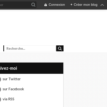
Connexion
+
Créer mon blog
uivez-moi
sur Twitter
sur Facebook
via RSS