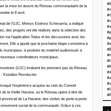
#b
uer la mise en œuvre du Réseau communautaire de la
#
sentée le 8 avril.
#
#c
onal de l’UJC, Meivys Estévez Echevarría, a indiqué
#a
es, des progrès ont été réalisés dans la sélection des
#
ion via l’application Todus et les discussions avec les
#p
#
ent. Elle a ajouté que la prochaine étape consistera à
#B
s municipaux, à produire du matériel audiovisuel, à
#
e nouveaux coordinateurs municipaux.
#
#R
mmunistes (UJC) évaluent les premiers pas du Réseau
#é
 : Estudios Revolución
#a
#s
t évoqué l’expérience acquise au sein du Conseil
#
é de la Vieille Havane, où le Réseau opère à titre de
#
al provincial de La Havane, des visites de porte-à-porte
recensement social de la communauté. Grâce à ces