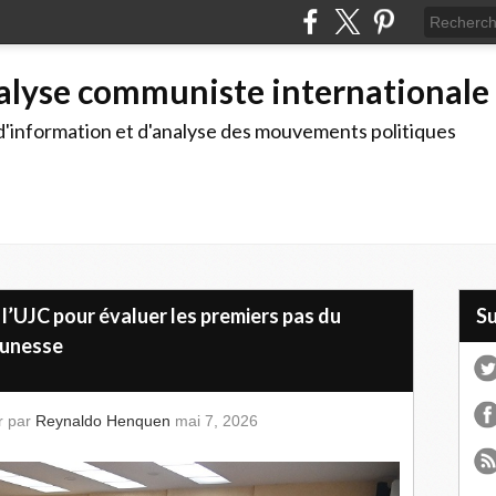
alyse communiste internationale
d'information et d'analyse des mouvements politiques
l’UJC pour évaluer les premiers pas du
S
eunesse
r par
Reynaldo Henquen
mai 7, 2026