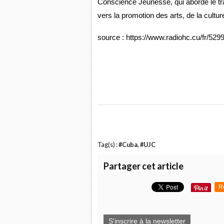
Conscience Jeunesse, qui aborde le trav
vers la promotion des arts, de la cultur
source : https://www.radiohc.cu/fr/529
Tag(s) :
#Cuba
,
#UJC
Partager cet article
R
S'inscrire à la newsletter