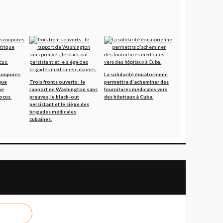
coupures
La solidarité équatorienne
que
Trois fronts ouverts : le
permettra d'acheminer des
ne
rapport de Washington sans
fournitures médicales vers
ocus.
preuves, le black-out
des hôpitaux à Cuba.
persistant et le siège des
brigades médicales
cubaines.
de la pensée de Hô Chi Minh
i 2026 : Se souvenir et agir pour la paix et pour un monde meilleur