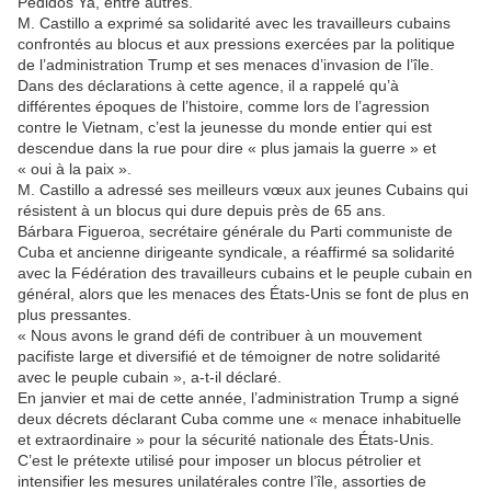
Pedidos Ya, entre autres.
M. Castillo a exprimé sa solidarité avec les travailleurs cubains
confrontés au blocus et aux pressions exercées par la politique
de l’administration Trump et ses menaces d’invasion de l’île.
Dans des déclarations à cette agence, il a rappelé qu’à
différentes époques de l’histoire, comme lors de l’agression
contre le Vietnam, c’est la jeunesse du monde entier qui est
descendue dans la rue pour dire « plus jamais la guerre » et
« oui à la paix ».
M. Castillo a adressé ses meilleurs vœux aux jeunes Cubains qui
résistent à un blocus qui dure depuis près de 65 ans.
Bárbara Figueroa, secrétaire générale du Parti communiste de
Cuba et ancienne dirigeante syndicale, a réaffirmé sa solidarité
avec la Fédération des travailleurs cubains et le peuple cubain en
général, alors que les menaces des États-Unis se font de plus en
plus pressantes.
« Nous avons le grand défi de contribuer à un mouvement
pacifiste large et diversifié et de témoigner de notre solidarité
avec le peuple cubain », a-t-il déclaré.
En janvier et mai de cette année, l’administration Trump a signé
deux décrets déclarant Cuba comme une « menace inhabituelle
et extraordinaire » pour la sécurité nationale des États-Unis.
C’est le prétexte utilisé pour imposer un blocus pétrolier et
intensifier les mesures unilatérales contre l’île, assorties de