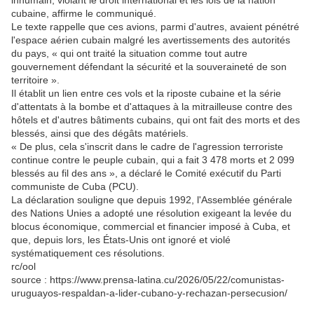
inhumain, violant le droit international et les lois de la nation
cubaine, affirme le communiqué.
Le texte rappelle que ces avions, parmi d'autres, avaient pénétré
l'espace aérien cubain malgré les avertissements des autorités
du pays, « qui ont traité la situation comme tout autre
gouvernement défendant la sécurité et la souveraineté de son
territoire ».
Il établit un lien entre ces vols et la riposte cubaine et la série
d'attentats à la bombe et d'attaques à la mitrailleuse contre des
hôtels et d'autres bâtiments cubains, qui ont fait des morts et des
blessés, ainsi que des dégâts matériels.
« De plus, cela s'inscrit dans le cadre de l'agression terroriste
continue contre le peuple cubain, qui a fait 3 478 morts et 2 099
blessés au fil des ans », a déclaré le Comité exécutif du Parti
communiste de Cuba (PCU).
La déclaration souligne que depuis 1992, l'Assemblée générale
des Nations Unies a adopté une résolution exigeant la levée du
blocus économique, commercial et financier imposé à Cuba, et
que, depuis lors, les États-Unis ont ignoré et violé
systématiquement ces résolutions.
rc/ool
source : https://www.prensa-latina.cu/2026/05/22/comunistas-
uruguayos-respaldan-a-lider-cubano-y-rechazan-persecusion/