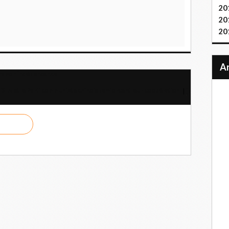
20
20
20
ra son indépendance
FSLN et le Parti communiste chinois renforcent leur coopération