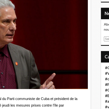
Abo
nou
E
m
a
i
l
#
#
#
#
#
#B
l du Parti communiste de Cuba et président de la
#a
 jeudi les mesures prises contre l’île par
#