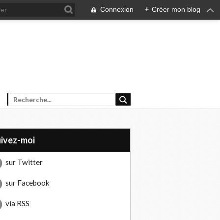
Connexion
+
Créer mon blog
uivez-moi
sur Twitter
sur Facebook
via RSS