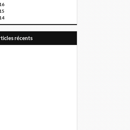
16
15
14
articles récents