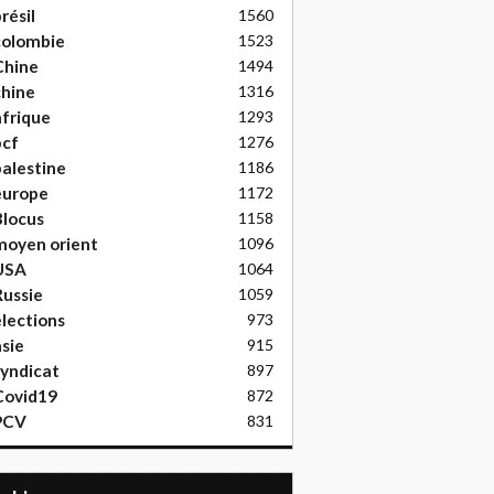
résil
1560
colombie
1523
Chine
1494
hine
1316
frique
1293
pcf
1276
alestine
1186
europe
1172
locus
1158
moyen orient
1096
USA
1064
ussie
1059
lections
973
sie
915
yndicat
897
Covid19
872
PCV
831