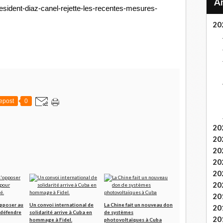
resident-diaz-canel-rejette-les-recentes-mesures-
20
epost
0
20
20
20
20
20
20
20
opposer au
Un convoi international de
La Chine fait un nouveau don
20
 défendre
solidarité arrive à Cuba en
de systèmes
20
hommage à Fidel.
photovoltaïques à Cuba