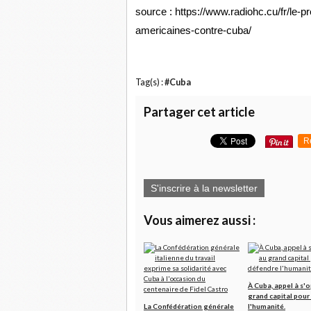
source : https://www.radiohc.cu/fr/le-p
americaines-contre-cuba/
Tag(s) :
#Cuba
Partager cet article
R
S'inscrire à la newsletter
Vous aimerez aussi :
À Cuba, appel à s'
grand capital pour
La Confédération générale
l'humanité.