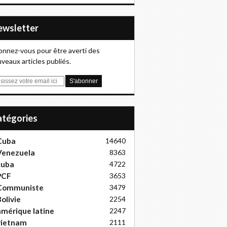
Newsletter
nnez-vous pour être averti des
veaux articles publiés.
Catégories
Cuba
14640
Venezuela
8363
cuba
4722
PCF
3653
Communiste
3479
olivie
2254
mérique latine
2247
vietnam
2111