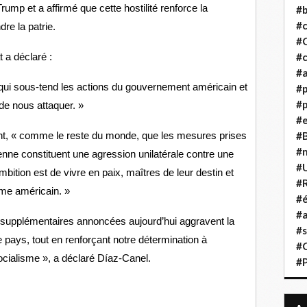
ump et a affirmé que cette hostilité renforce la
#b
#
re la patrie.
#
#c
t a déclaré :
#a
 qui sous-tend les actions du gouvernement américain et
#
#p
 de nous attaquer. »
#
#B
nt, « comme le reste du monde, que les mesures prises
#
enne constituent une agression unilatérale contre une
#
mbition est de vivre en paix, maîtres de leur destin et
#R
sme américain. »
#é
#a
upplémentaires annoncées aujourd’hui aggravent la
#s
re pays, tout en renforçant notre détermination à
#
socialisme », a déclaré Díaz-Canel.
#