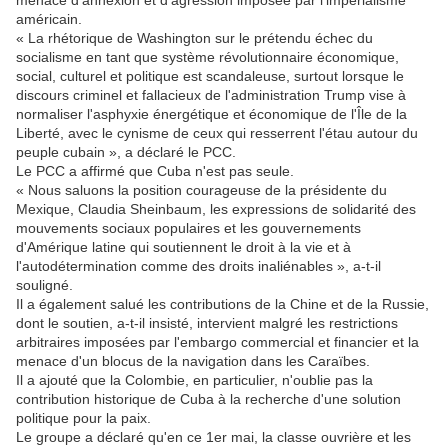
menace d'annexion et d'agression imposée par l'impérialisme
américain.
« La rhétorique de Washington sur le prétendu échec du
socialisme en tant que système révolutionnaire économique,
social, culturel et politique est scandaleuse, surtout lorsque le
discours criminel et fallacieux de l'administration Trump vise à
normaliser l'asphyxie énergétique et économique de l'Île de la
Liberté, avec le cynisme de ceux qui resserrent l'étau autour du
peuple cubain », a déclaré le PCC.
Le PCC a affirmé que Cuba n'est pas seule.
« Nous saluons la position courageuse de la présidente du
Mexique, Claudia Sheinbaum, les expressions de solidarité des
mouvements sociaux populaires et les gouvernements
d'Amérique latine qui soutiennent le droit à la vie et à
l'autodétermination comme des droits inaliénables », a-t-il
souligné.
Il a également salué les contributions de la Chine et de la Russie,
dont le soutien, a-t-il insisté, intervient malgré les restrictions
arbitraires imposées par l'embargo commercial et financier et la
menace d'un blocus de la navigation dans les Caraïbes.
Il a ajouté que la Colombie, en particulier, n'oublie pas la
contribution historique de Cuba à la recherche d'une solution
politique pour la paix.
Le groupe a déclaré qu'en ce 1er mai, la classe ouvrière et les