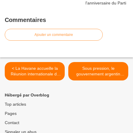
Commentaires
Ajouter un commentaire
< La Havane accueille la
Sous pression, le
Réunion internationale de
gouvernement argentin
solidarité avec Cuba
rouvre la salle de presse de
la Casa Rosada >
Hébergé par Overblog
Top articles
Pages
Contact
Signaler un abus