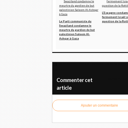
L’Espagne condam
fermement Israël su
Le Parti communiste du
question de la flott
Swaziland condamne le
meurtre du gardien de but
palestinien Saleem Al-
Ashqar à Gaza
Parti communiste du Canada : Le Sahara occide
Maroc !
Rencontre en
Commenter cet
article
Ajouter un commentaire