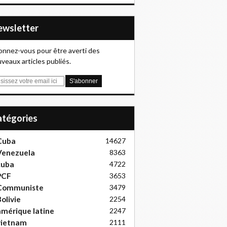
Newsletter
nnez-vous pour être averti des
veaux articles publiés.
Catégories
Cuba
14627
Venezuela
8363
cuba
4722
PCF
3653
Communiste
3479
olivie
2254
mérique latine
2247
vietnam
2111