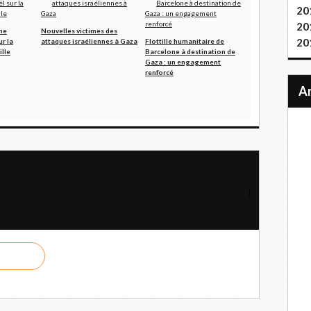
20
20
ne
Nouvelles victimes des
20
r la
attaques israéliennes à Gaza
Flottille humanitaire de
ille
Barcelone à destination de
Gaza : un engagement
renforcé
ntal n’a jamais été, n’est pas et ne sera jamais possession du Roi du
tre les Parti communiste vietnamien et Parti communiste indien