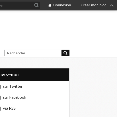
Connexion
+
Créer mon blog
uivez-moi
sur Twitter
sur Facebook
via RSS