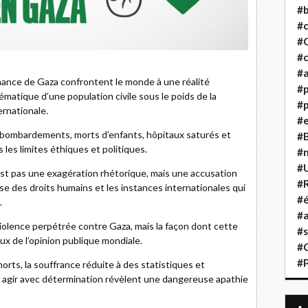
#b
#
#
#c
#a
nance de Gaza confrontent le monde à une réalité
#
tématique d’une population civile sous le poids de la
#p
ernationale.
#
: bombardements, morts d’enfants, hôpitaux saturés et
#B
les limites éthiques et politiques.
#
#
est pas une exagération rhétorique, mais une accusation
#R
e des droits humains et les instances internationales qui
#é
.
#a
violence perpétrée contre Gaza, mais la façon dont cette
#s
ux de l’opinion publique mondiale.
#
#
orts, la souffrance réduite à des statistiques et
 agir avec détermination révèlent une dangereuse apathie