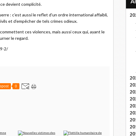
nce devient complicité.
e : c’est aussi le reflet d’un ordre international affaibli,
20
ivils et d’empêcher de tels crimes odieux.
 commettent ces violences, mais aussi ceux qui, ayant le
urner le regard.
59-2/
20
20
epost
0
20
20
20
20
20
20
20