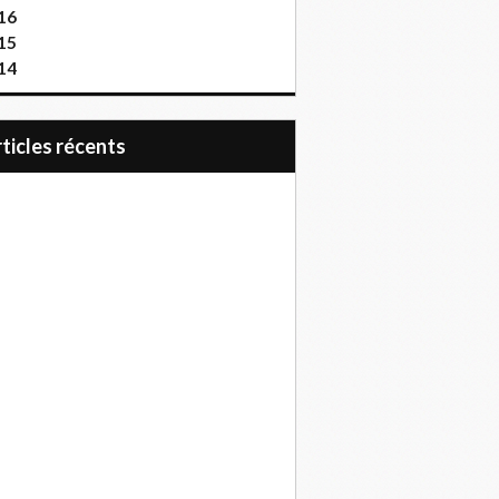
16
15
14
articles récents