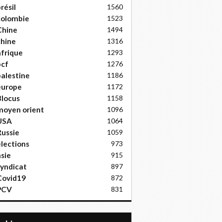
résil
1560
colombie
1523
Chine
1494
hine
1316
frique
1293
pcf
1276
alestine
1186
europe
1172
locus
1158
moyen orient
1096
USA
1064
ussie
1059
lections
973
sie
915
yndicat
897
Covid19
872
PCV
831