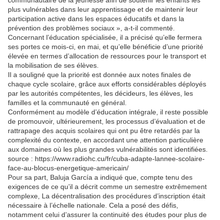
communautaire de la jeunesse afin de soutenir les enfants les
plus vulnérables dans leur apprentissage et de maintenir leur
participation active dans les espaces éducatifs et dans la
prévention des problèmes sociaux », a-t-il commenté.
Concernant l’éducation spécialisée, il a précisé qu’elle fermera
ses portes ce mois-ci, en mai, et qu’elle bénéficie d’une priorité
élevée en termes d’allocation de ressources pour le transport et
la mobilisation de ses élèves.
Il a souligné que la priorité est donnée aux notes finales de
chaque cycle scolaire, grâce aux efforts considérables déployés
par les autorités compétentes, les décideurs, les élèves, les
familles et la communauté en général.
Conformément au modèle d’éducation intégrale, il reste possible
de promouvoir, ultérieurement, les processus d’évaluation et de
rattrapage des acquis scolaires qui ont pu être retardés par la
complexité du contexte, en accordant une attention particulière
aux domaines où les plus grandes vulnérabilités sont identifiées.
source : https://www.radiohc.cu/fr/cuba-adapte-lannee-scolaire-
face-au-blocus-energetique-americain/
Pour sa part, Baluja García a indiqué que, compte tenu des
exigences de ce qu’il a décrit comme un semestre extrêmement
complexe, La décentralisation des procédures d’inscription était
nécessaire à l’échelle nationale. Cela a posé des défis,
notamment celui d’assurer la continuité des études pour plus de