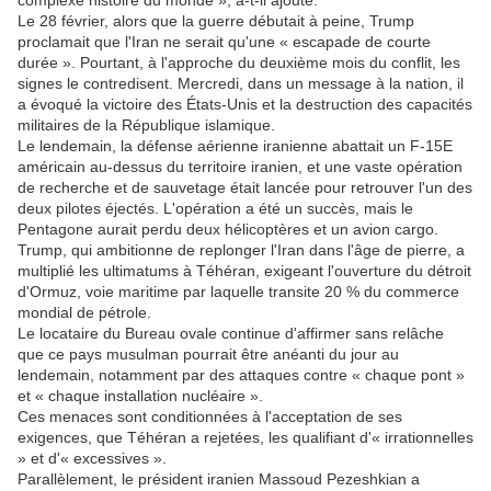
complexe histoire du monde », a-t-il ajouté.
Le 28 février, alors que la guerre débutait à peine, Trump
proclamait que l'Iran ne serait qu'une « escapade de courte
durée ». Pourtant, à l'approche du deuxième mois du conflit, les
signes le contredisent. Mercredi, dans un message à la nation, il
a évoqué la victoire des États-Unis et la destruction des capacités
militaires de la République islamique.
Le lendemain, la défense aérienne iranienne abattait un F-15E
américain au-dessus du territoire iranien, et une vaste opération
de recherche et de sauvetage était lancée pour retrouver l'un des
deux pilotes éjectés. L'opération a été un succès, mais le
Pentagone aurait perdu deux hélicoptères et un avion cargo.
Trump, qui ambitionne de replonger l'Iran dans l'âge de pierre, a
multiplié les ultimatums à Téhéran, exigeant l'ouverture du détroit
d'Ormuz, voie maritime par laquelle transite 20 % du commerce
mondial de pétrole.
Le locataire du Bureau ovale continue d'affirmer sans relâche
que ce pays musulman pourrait être anéanti du jour au
lendemain, notamment par des attaques contre « chaque pont »
et « chaque installation nucléaire ».
Ces menaces sont conditionnées à l'acceptation de ses
exigences, que Téhéran a rejetées, les qualifiant d'« irrationnelles
» et d'« excessives ».
Parallèlement, le président iranien Massoud Pezeshkian a