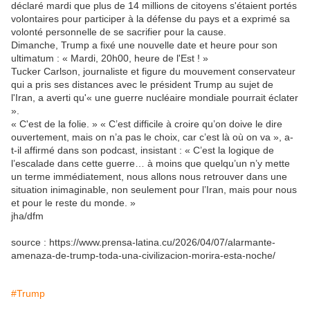
déclaré mardi que plus de 14 millions de citoyens s'étaient portés
volontaires pour participer à la défense du pays et a exprimé sa
volonté personnelle de se sacrifier pour la cause.
Dimanche, Trump a fixé une nouvelle date et heure pour son
ultimatum : « Mardi, 20h00, heure de l'Est ! »
Tucker Carlson, journaliste et figure du mouvement conservateur
qui a pris ses distances avec le président Trump au sujet de
l'Iran, a averti qu'« une guerre nucléaire mondiale pourrait éclater
».
« C'est de la folie. » « C’est difficile à croire qu’on doive le dire
ouvertement, mais on n’a pas le choix, car c’est là où on va », a-
t-il affirmé dans son podcast, insistant : « C’est la logique de
l’escalade dans cette guerre… à moins que quelqu’un n’y mette
un terme immédiatement, nous allons nous retrouver dans une
situation inimaginable, non seulement pour l’Iran, mais pour nous
et pour le reste du monde. »
jha/dfm
source : https://www.prensa-latina.cu/2026/04/07/alarmante-
amenaza-de-trump-toda-una-civilizacion-morira-esta-noche/
#Trump