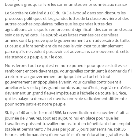
bourgeois grec qui a livré les communistes emprisonnés aux nazis.»
Le Secrétaire Général du CC du KKE a évoqué dans son discours les
processus politiques et les grandes luttes de la classe ouvrière et des
autres couches populaires, telles que les grandes luttes des
agriculteurs, ainsi que le renforcement significatif des communistes au
sein des syndicats. Il a ajouté: «Les luttes menées ces dernières
années sont la preuve que le gouvernement a un adversaire de taille.
Et ceux qui font semblant de ne pas le voir, c’est tout simplement
parce qu’ils ne veulent pas avoir cet adversaire, ce mouvement, cette
résistance du peuple, sur le dos.
Nous ferons tout ce qui est en notre pouvoir pour que ces luttes se
renforcent encore davantage. Pour qu’elles continuent à donner du fil
à retordre au gouvernement antipopulaire actuel et à tout
gouvernement antipopulaire à venir. Pour qu’elles contribuent à
améliorer la vie du plus grand nombre, aujourd’hui, jusqu’à ce qu’elles
deviennent un grand fleuve impétueux à l’échelle de toute la Grèce,
qui les balayera demain et ouvrira une voie radicalement différente
pour notre patrie et notre peuple.
Si, il y a 140 ans, le 1er mai 1886, la revendication des ouvriers était la
journée de 8 heures, tout est aujourd'hui en place pour que les
travailleurs puissent travailler moins, tout en bénéficiant d'un emploi
stable et permanent: 7 heures par jour, 5 jours par semaine, soit 35
heures hebdomadaires; d'une santé et d'une éducation gratuites; du