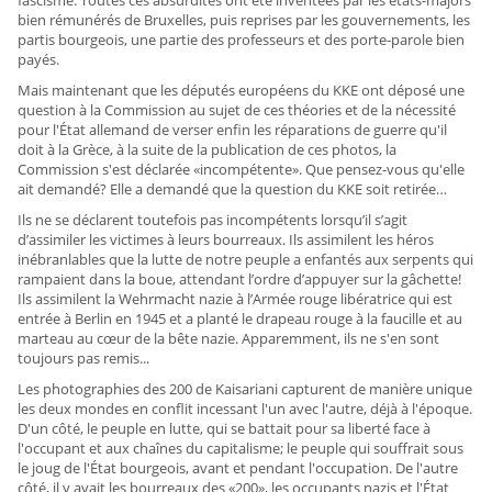
fascisme. Toutes ces absurdités ont été inventées par les états-majors
bien rémunérés de Bruxelles, puis reprises par les gouvernements, les
partis bourgeois, une partie des professeurs et des porte-parole bien
payés.
Mais maintenant que les députés européens du KKE ont déposé une
question à la Commission au sujet de ces théories et de la nécessité
pour l'État allemand de verser enfin les réparations de guerre qu'il
doit à la Grèce, à la suite de la publication de ces photos, la
Commission s'est déclarée «incompétente». Que pensez-vous qu'elle
ait demandé? Elle a demandé que la question du KKE soit retirée…
Ils ne se déclarent toutefois pas incompétents lorsqu’il s’agit
d’assimiler les victimes à leurs bourreaux. Ils assimilent les héros
inébranlables que la lutte de notre peuple a enfantés aux serpents qui
rampaient dans la boue, attendant l’ordre d’appuyer sur la gâchette!
Ils assimilent la Wehrmacht nazie à l’Armée rouge libératrice qui est
entrée à Berlin en 1945 et a planté le drapeau rouge à la faucille et au
marteau au cœur de la bête nazie. Apparemment, ils ne s'en sont
toujours pas remis...
Les photographies des 200 de Kaisariani capturent de manière unique
les deux mondes en conflit incessant l'un avec l'autre, déjà à l'époque.
D'un côté, le peuple en lutte, qui se battait pour sa liberté face à
l'occupant et aux chaînes du capitalisme; le peuple qui souffrait sous
le joug de l'État bourgeois, avant et pendant l'occupation. De l'autre
côté, il y avait les bourreaux des «200», les occupants nazis et l'État