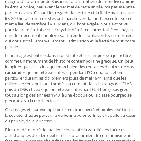
d'aujourd'hui au mur de Kaisariani, à la «frontière du monde» comme
l'a écrit le poète, peu avant le 1er mai de cette année, n'a pas été prise
par nous seuls. Ce sont les regards, la posture et la fierté avec lesquels
les 200 héros communistes ont marché vers la mort, exécutés sur ce
même lieu de sacrifice il y a 82 ans, qui l'ont exigée. Nous avons vu
pour la première fois cet incroyable héroïsme immortalisé en images
dans les documents bouleversants rendus publics en février dernier,
qui ont suscité l'émerveillement, l'admiration et la fierté de tout notre
peuple.
Leur image est entrée dans la postérité et s'est imposée à juste titre
comme un monument de l'histoire contemporaine grecque. On peut
imaginer que c'est ainsi que marchaient les centaines d'autres de nos
camarades qui ont été exécutés ici pendant l'Occupation, et en
particulier durant les dix premiers jours de mai 1944, ainsi que les
milliers de ceux qui sont tombés au combat dans les rangs de l'ELAS,
puis du DSE, et ceux qui ont été exécutés par l'État bourgeois grec
tout au long des années 1940, à une époque où la classe bourgeoise
grecque a vu la mort en face.
Ces images et leur exemple ont ému, transpercé et bouleversé toute
la société, chaque personne de bonne volonté. Elles ont parlé au cœur
du peuple, de la jeunesse.
Elles ont démontré de manière éloquente la vacuité des théories
anhistoriques des deux extrêmes, qui assimilent le communisme au