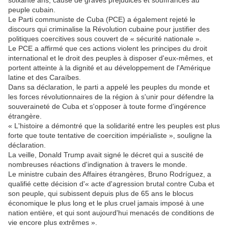
soixante ans, cause de graves préjudices et souffrances au
peuple cubain.
Le Parti communiste de Cuba (PCE) a également rejeté le
discours qui criminalise la Révolution cubaine pour justifier des
politiques coercitives sous couvert de « sécurité nationale ».
Le PCE a affirmé que ces actions violent les principes du droit
international et le droit des peuples à disposer d'eux-mêmes, et
portent atteinte à la dignité et au développement de l'Amérique
latine et des Caraïbes.
Dans sa déclaration, le parti a appelé les peuples du monde et
les forces révolutionnaires de la région à s'unir pour défendre la
souveraineté de Cuba et s'opposer à toute forme d'ingérence
étrangère.
« L'histoire a démontré que la solidarité entre les peuples est plus
forte que toute tentative de coercition impérialiste », souligne la
déclaration.
La veille, Donald Trump avait signé le décret qui a suscité de
nombreuses réactions d'indignation à travers le monde.
Le ministre cubain des Affaires étrangères, Bruno Rodríguez, a
qualifié cette décision d'« acte d'agression brutal contre Cuba et
son peuple, qui subissent depuis plus de 65 ans le blocus
économique le plus long et le plus cruel jamais imposé à une
nation entière, et qui sont aujourd'hui menacés de conditions de
vie encore plus extrêmes ».