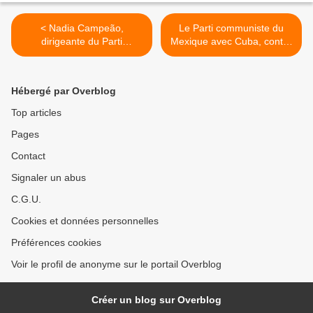
< Nadia Campeão,
Le Parti communiste du
dirigeante du Parti
Mexique avec Cuba, contre
communiste du Brésil
l'agression criminelle de
condamne les mesures
l'impérialisme >
prises contre Cuba
Hébergé par Overblog
Top articles
Pages
Contact
Signaler un abus
C.G.U.
Cookies et données personnelles
Préférences cookies
Voir le profil de anonyme sur le portail Overblog
Créer un blog sur Overblog