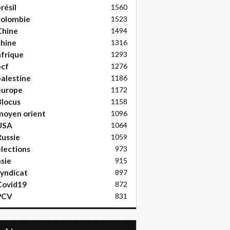
résil
1560
colombie
1523
Chine
1494
hine
1316
frique
1293
pcf
1276
alestine
1186
europe
1172
locus
1158
moyen orient
1096
USA
1064
ussie
1059
lections
973
sie
915
yndicat
897
Covid19
872
PCV
831