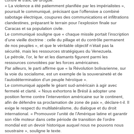
contre le trafic de drogue.
« La violence a été patiemment planifiée par les impérialistes »,
poursuit le communiqué, précisant que l’offensive a combiné
sabotage électrique, coupures des communications et infiltrations
clandestines, préparant le terrain pour l’explosion finale sur
Caracas et sa population civile.
Le communiqué souligne que « chaque missile portait l’inscription
d’une vieille doctrine : celle du pillage et du contrôle permanent
de nos peuples », et que le véritable objectif n’était pas la
sécurité, mais les ressources stratégiques du Venezuela.
Le pétrole, l’or, le fer et les diamants figurent parmi les
ressources convoitées par les forces américaines.
Par ailleurs, le parti affirme que « la Révolution bolivarienne, sur
la voie du socialisme, est un exemple de la souveraineté et de
l’autodétermination d’un peuple héroïque ».
Le communiqué appelle le géant sud-américain à agir avec
fermeté et clarté. « Nous exhortons le Brésil à adopter une
position ferme contre l’intervention américaine sur le continent,
afin de défendre sa proclamation de zone de paix », déclare-t-il. Il
exige le respect du multilatéralisme, du dialogue et du droit
international. « Promouvoir l’unité de l’Amérique latine et garantir
son rôle moteur dans cette période de transition de l’ordre
mondial est un devoir historique auquel nous ne pouvons nous
soustraire », souligne le texte.