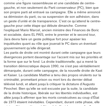
comme une figure rassembleuse et une candidate de centre-
gauche, et non seulement du Parti conservateur (PC), bien que
son propre parti ait entravé sa campagne. Elle a même annoncé
sa démission du parti, ou sa suspension de son adhésion, dans
un geste d’unité et de transparence. C’est ce qu’attend le centre-
gauche pour cette étape qui débute dimanche. Comme
l’expliquait Mario Marcel, ancien ministre des Finances de Boric
et socialiste, dans EL PAÍS, entre le premier et le second tour,
Jara devra faire un geste politique fort pour apaiser les
inquiétudes quant au rôle que jouerait le PC dans un éventuel
gouvernement qu’elle dirigerait.
Les partis de droite ont montré durant cette campagne que leurs
divergences portent davantage sur l’accent mis sur les priorités et
la forme que sur le fond. La droite traditionnelle, qui a mené la
transition démocratique depuis 1990, ne s’est pas véritablement
démarquée, durant cette campagne, de la nouvelle droite de Kast
et Kaiser. La candidate Matthei a tenu des propos virulents sur la
criminalité, promettant prison ou mort lors du dernier débat
télévisé lundi, et allant jusqu’à critiquer la dictature d’Augusto
Pinochet. Bien qu’elle se soit excusée par la suite, la candidate
de la droite historique, libérale sur les libertés individuelles, est
allée jusqu’à affirmer que les morts consécutives au coup d’État
de 1973 étaient inévitables. Cependant, durant cette phase, elle