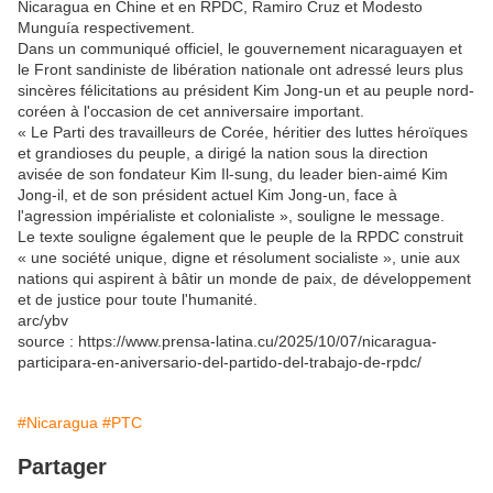
Nicaragua en Chine et en RPDC, Ramiro Cruz et Modesto
Munguía respectivement.
Dans un communiqué officiel, le gouvernement nicaraguayen et
le Front sandiniste de libération nationale ont adressé leurs plus
sincères félicitations au président Kim Jong-un et au peuple nord-
coréen à l'occasion de cet anniversaire important.
« Le Parti des travailleurs de Corée, héritier des luttes héroïques
et grandioses du peuple, a dirigé la nation sous la direction
avisée de son fondateur Kim Il-sung, du leader bien-aimé Kim
Jong-il, et de son président actuel Kim Jong-un, face à
l'agression impérialiste et colonialiste », souligne le message.
Le texte souligne également que le peuple de la RPDC construit
« une société unique, digne et résolument socialiste », unie aux
nations qui aspirent à bâtir un monde de paix, de développement
et de justice pour toute l'humanité.
arc/ybv
source : https://www.prensa-latina.cu/2025/10/07/nicaragua-
participara-en-aniversario-del-partido-del-trabajo-de-rpdc/
#Nicaragua
#PTC
Partager