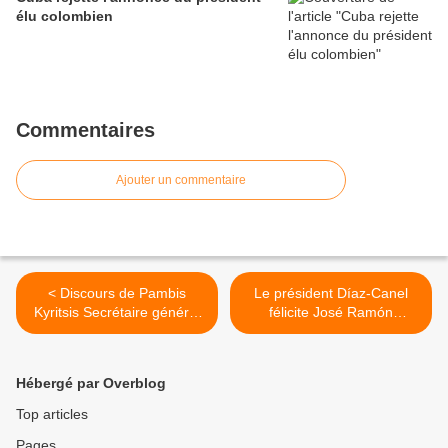
élu colombien
Commentaires
Ajouter un commentaire
< Discours de Pambis
Le président Díaz-Canel
Kyritsis Secrétaire général
félicite José Ramón
de la FSM 80e anniversaire
Machado Ventura pour son
de la FSM
95e anniversaire >
Hébergé par Overblog
Top articles
Pages