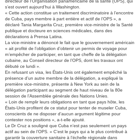
directeur de l’Organisation panaméricaine de la santé (OPS), qui
s’est ouvert aujourd’hui à Washington.
« Cette action constitue un traitement discriminatoire à l’encontre
de Cuba, pays membre à part entière et actif de l’OPS », a
déclaré Tania Margarita Cruz, première vice-ministre de la Santé
publique et docteure en sciences médicales, dans des
déclarations à Prensa Latina.
La vice-ministre a dénoncé le fait que le gouvernement américain
« ait profité de l’obligation d’obtenir un permis de voyage pour
m’empêcher de participer, en tant que cheffe de la délégation
cubaine, au Conseil directeur de l’OPS, dont les travaux ont
débuté ce lundi ».
En refusant un visa, les États-Unis ont également empêché la
présence d’un autre membre de la délégation, a expliqué la
première vice-ministre, présente à New York au sein de la
délégation participant au segment de haut niveau de la 80e
session de l’Assemblée générale des Nations Unies.
« Loin de remplir leurs obligations en tant que pays hôte, les
États-Unis profitent de ce statut pour tenter de museler Cuba,
conscients de ne disposer d’aucun argument légitime pour
contester nos positions », a-t-elle ajouté.
Le Dr Cruz a souligné que Cuba n’est pas seulement un pays
actif au sein de l’OPS. « C’est le pays qui a le plus contribué à
garantir la couverture sanitaire à l’échelle régionale dans