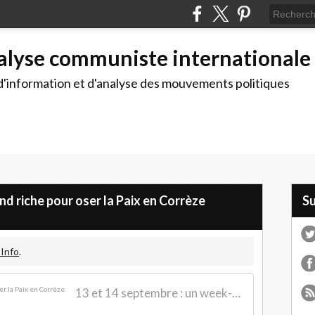
alyse communiste internationale
d'information et d'analyse des mouvements politiques
nd riche pour oser la Paix en Corrèze
S
 Info
.
13 et 14 septembre : un week-end riche pour oser la Paix en Corrèze