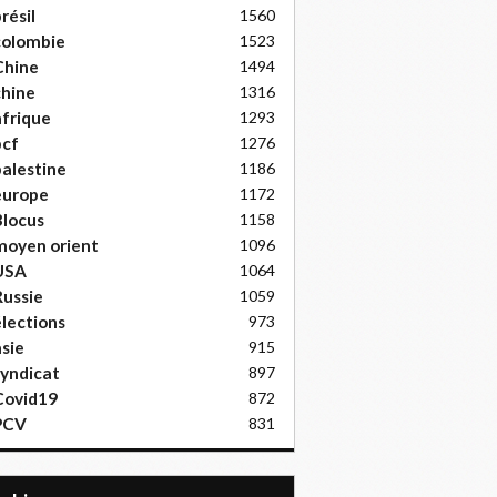
résil
1560
colombie
1523
Chine
1494
hine
1316
frique
1293
pcf
1276
alestine
1186
europe
1172
locus
1158
moyen orient
1096
USA
1064
ussie
1059
lections
973
sie
915
yndicat
897
Covid19
872
PCV
831