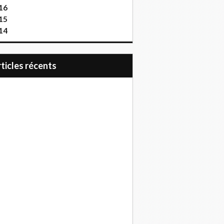
16
15
14
articles récents