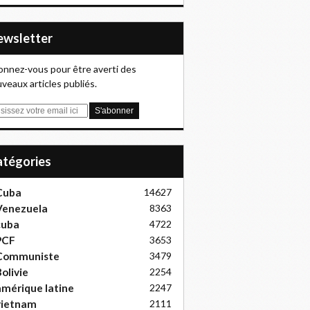
Newsletter
nnez-vous pour être averti des
veaux articles publiés.
Catégories
Cuba
14627
Venezuela
8363
cuba
4722
PCF
3653
Communiste
3479
olivie
2254
mérique latine
2247
vietnam
2111