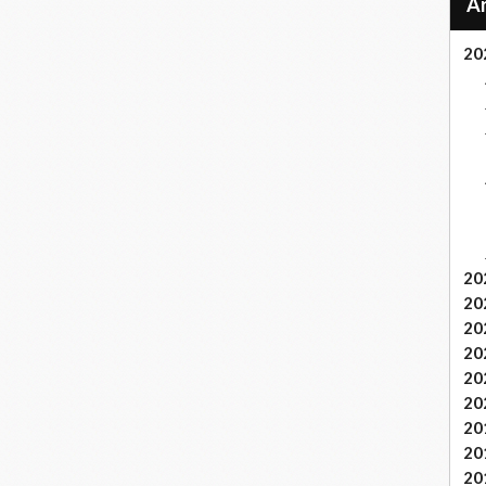
20
20
20
20
20
20
20
20
20
20