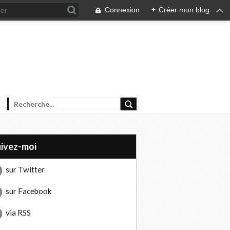
Connexion
+
Créer mon blog
uivez-moi
sur Twitter
sur Facebook
via RSS