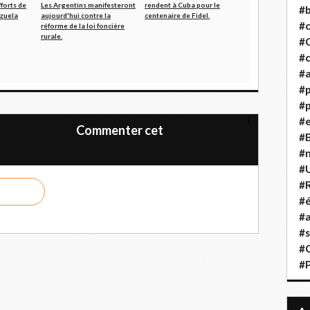
forts de
Les Argentins manifesteront
rendent à Cuba pour le
#b
zuela
aujourd'hui contre la
centenaire de Fidel.
#
réforme de la loi foncière
rurale.
#
#c
#a
#
#p
a fraude budgétaire
Article suivant
#
Commenter cet
#B
#
#
#R
#é
#a
#s
#
#