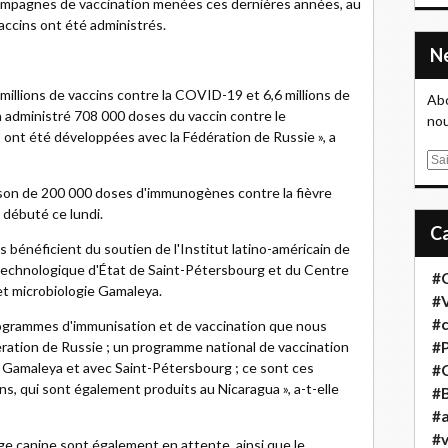
 campagnes de vaccination menées ces dernières années, au
accins ont été administrés.
millions de vaccins contre la COVID-19 et 6,6 millions de
Abo
à administré 708 000 doses du vaccin contre le
nou
 ont été développées avec la Fédération de Russie », a
E
m
aison de 200 000 doses d'immunogènes contre la fièvre
a
 débuté ce lundi.
i
l
ns bénéficient du soutien de l'Institut latino-américain de
 technologique d'État de Saint-Pétersbourg et du Centre
#
et microbiologie Gamaleya.
#
#
ogrammes d'immunisation et de vaccination que nous
ation de Russie ; un programme national de vaccination
#
c Gamaleya et avec Saint-Pétersbourg ; ce sont ces
#
ns, qui sont également produits au Nicaragua », a-t-elle
#B
#a
#
age canine sont également en attente, ainsi que le