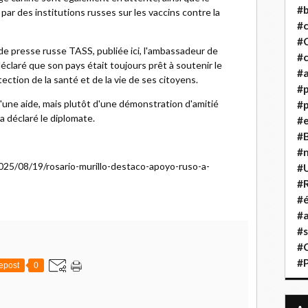
#b
 des institutions russes sur les vaccins contre la
#
#
de presse russe TASS, publiée ici, l'ambassadeur de
#c
claré que son pays était toujours prêt à soutenir le
#a
ection de la santé et de la vie de ses citoyens.
#
d'une aide, mais plutôt d'une démonstration d'amitié
#p
 a déclaré le diplomate.
#
#B
#
2025/08/19/rosario-murillo-destaco-apoyo-ruso-a-
#
#R
#é
#a
#s
#
#
epost
0