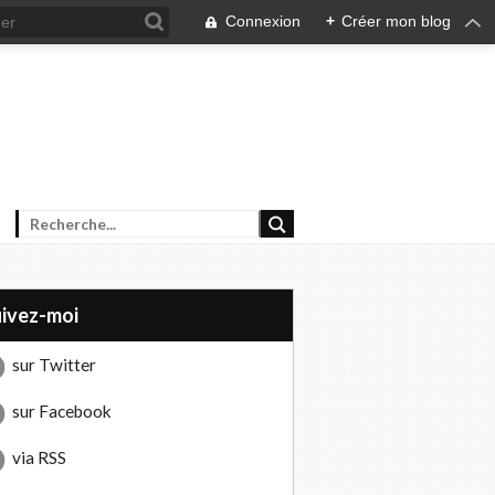
Connexion
+
Créer mon blog
uivez-moi
sur Twitter
sur Facebook
via RSS