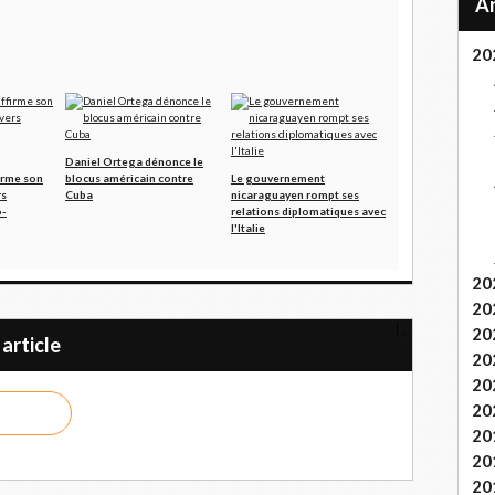
20
Daniel Ortega dénonce le
irme son
blocus américain contre
Le gouvernement
rs
Cuba
nicaraguayen rompt ses
o-
relations diplomatiques avec
l'Italie
20
20
Le sommet se trouve au sein de la base
20
article
20
20
20
20
20
20