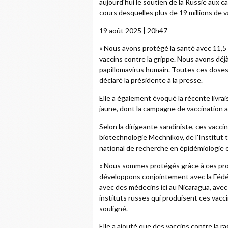
aujourd'hui le soutien de la Russie aux
cours desquelles plus de 19 millions de v
19 août 2025 | 20h47
« Nous avons protégé la santé avec 11,5 
vaccins contre la grippe. Nous avons déj
papillomavirus humain. Toutes ces doses
déclaré la présidente à la presse.
Elle a également évoqué la récente livr
jaune, dont la campagne de vaccination a
Selon la dirigeante sandiniste, ces vacci
biotechnologie Mechnikov, de l'Institut
national de recherche en épidémiologie 
« Nous sommes protégés grâce à ces pr
développons conjointement avec la Fédér
avec des médecins ici au Nicaragua, ave
instituts russes qui produisent ces vacci
souligné.
Elle a ajouté que des vaccins contre la r