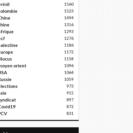
résil
1560
colombie
1523
Chine
1494
hine
1316
frique
1293
pcf
1276
alestine
1186
europe
1172
locus
1158
moyen orient
1096
USA
1064
ussie
1059
lections
973
sie
915
yndicat
897
Covid19
872
PCV
831