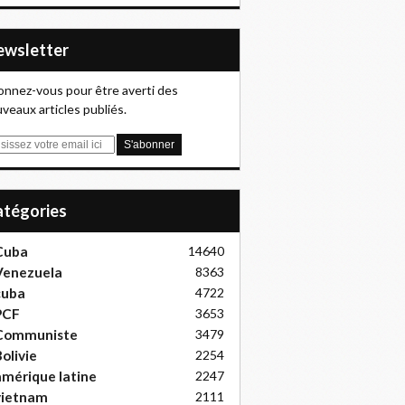
Newsletter
nnez-vous pour être averti des
veaux articles publiés.
Catégories
Cuba
14640
Venezuela
8363
cuba
4722
PCF
3653
Communiste
3479
olivie
2254
mérique latine
2247
vietnam
2111