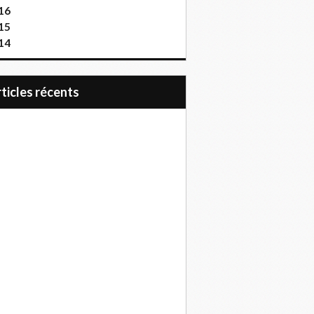
16
15
14
articles récents