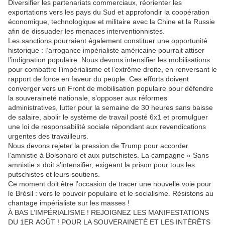
Diversifier les partenariats commerciaux, réorienter les
exportations vers les pays du Sud et approfondir la coopération
économique, technologique et militaire avec la Chine et la Russie
afin de dissuader les menaces interventionnistes.
Les sanctions pourraient également constituer une opportunité
historique : l’arrogance impérialiste américaine pourrait attiser
l’indignation populaire. Nous devons intensifier les mobilisations
pour combattre l’impérialisme et l’extrême droite, en renversant le
rapport de force en faveur du peuple. Ces efforts doivent
converger vers un Front de mobilisation populaire pour défendre
la souveraineté nationale, s’opposer aux réformes
administratives, lutter pour la semaine de 30 heures sans baisse
de salaire, abolir le système de travail posté 6x1 et promulguer
une loi de responsabilité sociale répondant aux revendications
urgentes des travailleurs.
Nous devons rejeter la pression de Trump pour accorder
l’amnistie à Bolsonaro et aux putschistes. La campagne « Sans
amnistie » doit s’intensifier, exigeant la prison pour tous les
putschistes et leurs soutiens.
Ce moment doit être l’occasion de tracer une nouvelle voie pour
le Brésil : vers le pouvoir populaire et le socialisme. Résistons au
chantage impérialiste sur les masses !
À BAS L’IMPÉRIALISME ! REJOIGNEZ LES MANIFESTATIONS
DU 1ER AOÛT ! POUR LA SOUVERAINETÉ ET LES INTÉRÊTS