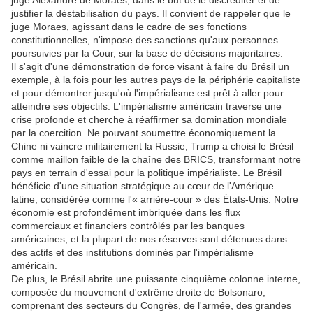
juge Alexandre de Moraes, dans le but de le discréditer et de
justifier la déstabilisation du pays. Il convient de rappeler que le
juge Moraes, agissant dans le cadre de ses fonctions
constitutionnelles, n'impose des sanctions qu'aux personnes
poursuivies par la Cour, sur la base de décisions majoritaires.
Il s'agit d'une démonstration de force visant à faire du Brésil un
exemple, à la fois pour les autres pays de la périphérie capitaliste
et pour démontrer jusqu'où l'impérialisme est prêt à aller pour
atteindre ses objectifs. L'impérialisme américain traverse une
crise profonde et cherche à réaffirmer sa domination mondiale
par la coercition. Ne pouvant soumettre économiquement la
Chine ni vaincre militairement la Russie, Trump a choisi le Brésil
comme maillon faible de la chaîne des BRICS, transformant notre
pays en terrain d'essai pour la politique impérialiste. Le Brésil
bénéficie d'une situation stratégique au cœur de l'Amérique
latine, considérée comme l'« arrière-cour » des États-Unis. Notre
économie est profondément imbriquée dans les flux
commerciaux et financiers contrôlés par les banques
américaines, et la plupart de nos réserves sont détenues dans
des actifs et des institutions dominés par l'impérialisme
américain.
De plus, le Brésil abrite une puissante cinquième colonne interne,
composée du mouvement d'extrême droite de Bolsonaro,
comprenant des secteurs du Congrès, de l'armée, des grandes