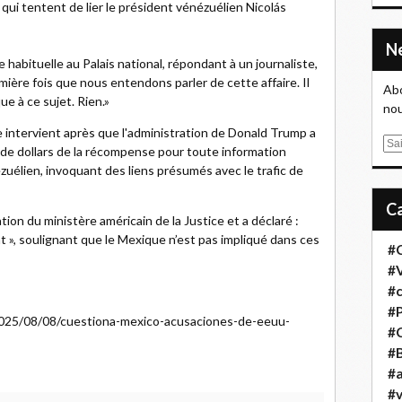
ui tentent de lier le président vénézuélien Nicolás
habituelle au Palais national, répondant à un journaliste,
ière fois que nous entendons parler de cette affaire. Il
Abo
e à ce sujet. Rien.»
nou
e intervient après que l'administration de Donald Trump a
E
de dollars de la récompense pour toute information
m
zuélien, invoquant des liens présumés avec le trafic de
a
i
l
ion du ministère américain de la Justice et a déclaré :
ent », soulignant que le Mexique n’est pas impliqué dans ces
#
#
#
#
/2025/08/08/cuestiona-mexico-acusaciones-de-eeuu-
#
#B
#a
#