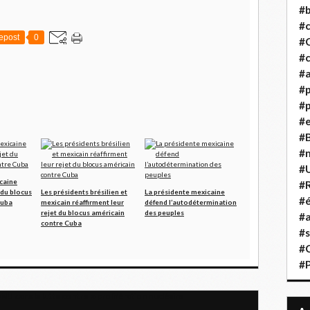
#b
#
epost
0
#
#c
#a
#
#p
#
#B
#
#
caine
#R
 du blocus
Les présidents brésilien et
La présidente mexicaine
#é
Cuba
mexicain réaffirment leur
défend l’autodétermination
rejet du blocus américain
des peuples
#a
contre Cuba
#s
#
#
U dans la lutte contre la prolifération nucléaire