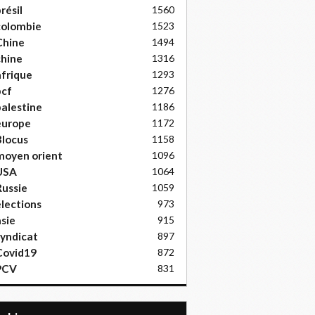
résil
1560
colombie
1523
Chine
1494
hine
1316
frique
1293
pcf
1276
alestine
1186
europe
1172
locus
1158
moyen orient
1096
USA
1064
ussie
1059
lections
973
sie
915
yndicat
897
Covid19
872
PCV
831