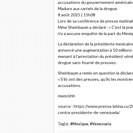
accusations du gouvernement américain q
Maduro aux cartels de la drogue.
8 août 2025 | 15h08
Lors de sa conférence de presse matinale 
Mme Sheinbaum a déclaré : « C'est la prem
n'y a aucune enquête de la part du Mexiqu
La déclaration de la présidente mexicain
annoncé une augmentation à 50 millions 
menant à l'arrestation du président véné
drogue sans fournir de preuves.
Sheinbaum a remis en question la déclarat
« S’ils ont des preuves, qu’ils les montr
accusations.
mem/ohh
source : https://www.prensa-latina.cu
contra-presidente-de-venezuela/
Tag(s) :
#Mexique
,
#Venezuela