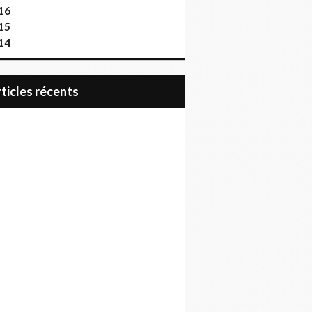
16
15
14
articles récents