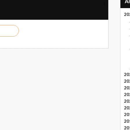
e : agissons d'urgence pour prévenir et combattre les mégafeux !
20
20
20
20
20
20
20
20
20
20