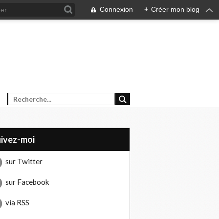
Connexion
+
Créer mon blog
uivez-moi
sur Twitter
sur Facebook
via RSS