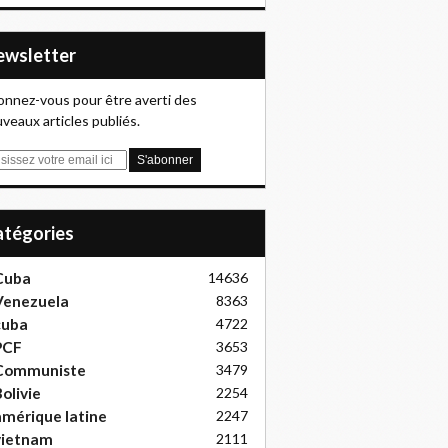
Newsletter
nnez-vous pour être averti des
veaux articles publiés.
Catégories
Cuba
14636
Venezuela
8363
cuba
4722
PCF
3653
Communiste
3479
olivie
2254
mérique latine
2247
vietnam
2111