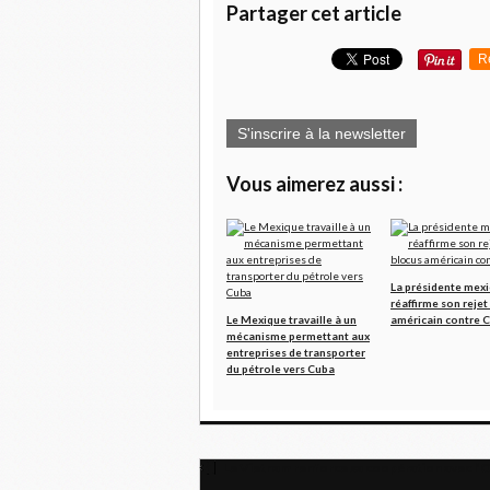
Partager cet article
R
S'inscrire à la newsletter
Vous aimerez aussi :
La présidente mexi
réaffirme son rejet
Le Mexique travaille à un
américain contre 
mécanisme permettant aux
entreprises de transporter
du pétrole vers Cuba
Le Vietnam renforce sa coopération avec l’ON