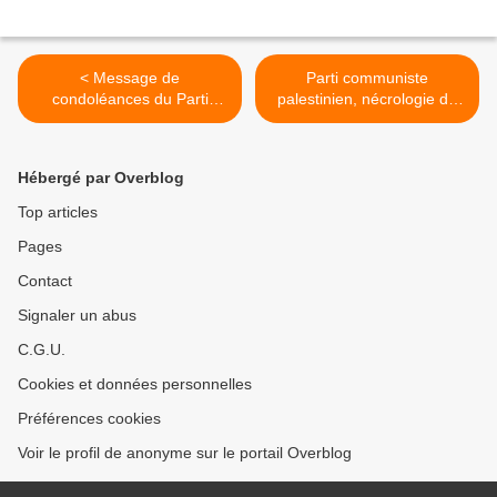
< Message de
Parti communiste
condoléances du Parti
palestinien, nécrologie de
communiste indien au
l'éminent dirigeant
Comité central du Parti
communiste, Dr Ammar
communiste syrien
Bakdash >
Hébergé par Overblog
Top articles
Pages
Contact
Signaler un abus
C.G.U.
Cookies et données personnelles
Préférences cookies
Voir le profil de anonyme sur le portail Overblog