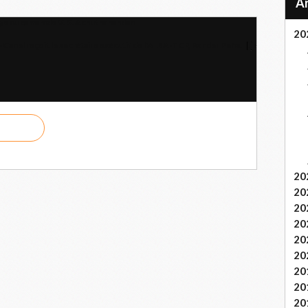
ge au camarade V. S. Achuthanandan
20
-Canel reçoit le secrétaire exécutif de l'ALBA-TCP, Rander Peña.
20
20
20
20
20
20
20
20
20