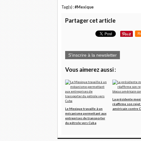
Tag(s) :
#Mexique
Partager cet article
R
S'inscrire à la newsletter
Vous aimerez aussi :
La présidente mexi
réaffirme son rejet
Le Mexique travaille à un
américain contre 
mécanisme permettant aux
entreprises de transporter
du pétrole vers Cuba