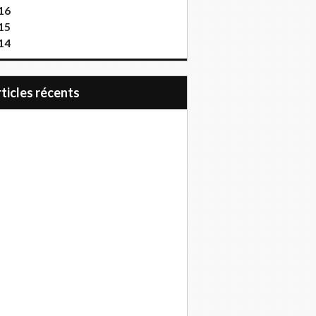
16
15
14
articles récents