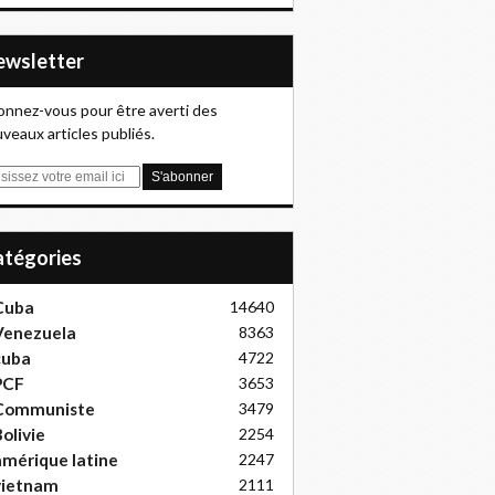
Newsletter
nnez-vous pour être averti des
veaux articles publiés.
Catégories
Cuba
14640
Venezuela
8363
cuba
4722
PCF
3653
Communiste
3479
olivie
2254
mérique latine
2247
vietnam
2111