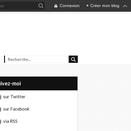
Connexion
+
Créer mon blog
uivez-moi
sur Twitter
sur Facebook
via RSS