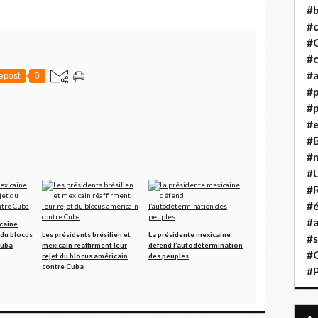
#b
#
#
#c
#a
epost
0
#
#p
#
#B
#
#
#R
#é
#a
caine
 du blocus
Les présidents brésilien et
La présidente mexicaine
#s
Cuba
mexicain réaffirment leur
défend l’autodétermination
#
rejet du blocus américain
des peuples
contre Cuba
#