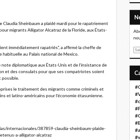
nte Claudia Sheinbaum a plaidé mardi pour le rapatriement
ur migrants Alligator Alcatraz de la Floride, aux États-
Abo
nou
oient immédiatement rapatriés", a affirmé la cheffe de
E
e habituelle au Palais national de Mexico.
m
a
ne note diplomatique aux États-Unis et de l’insistance de
i
on et des consulats pour que ses compatriotes soient
l
 possible.
#
eprises le traitement des migrants comme criminels et
#
ins et latino-américains pour l’économie étasunienne.
#
#
#
#B
cias/internacionales/387859-claudia-sheinbaum-plaide-
#a
tenus-a-alligator-alcatraz
#