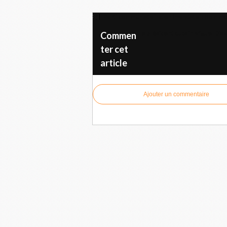
Parti communiste indien [marxiste] : Homma
Le président cubain Miguel Díaz
Commen
ter cet
article
Ajouter un commentaire