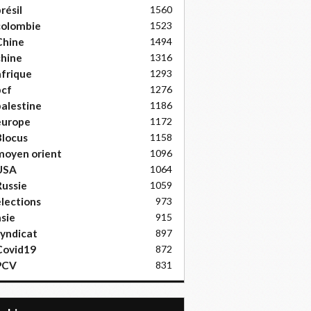
résil
1560
colombie
1523
Chine
1494
hine
1316
frique
1293
pcf
1276
alestine
1186
europe
1172
locus
1158
moyen orient
1096
USA
1064
ussie
1059
lections
973
sie
915
yndicat
897
Covid19
872
PCV
831