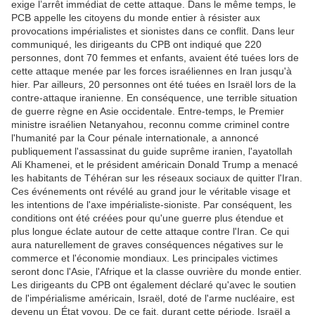
exige l’arrêt immédiat de cette attaque. Dans le même temps, le
PCB appelle les citoyens du monde entier à résister aux
provocations impérialistes et sionistes dans ce conflit. Dans leur
communiqué, les dirigeants du CPB ont indiqué que 220
personnes, dont 70 femmes et enfants, avaient été tuées lors de
cette attaque menée par les forces israéliennes en Iran jusqu'à
hier. Par ailleurs, 20 personnes ont été tuées en Israël lors de la
contre-attaque iranienne. En conséquence, une terrible situation
de guerre règne en Asie occidentale. Entre-temps, le Premier
ministre israélien Netanyahou, reconnu comme criminel contre
l'humanité par la Cour pénale internationale, a annoncé
publiquement l'assassinat du guide suprême iranien, l'ayatollah
Ali Khamenei, et le président américain Donald Trump a menacé
les habitants de Téhéran sur les réseaux sociaux de quitter l'Iran.
Ces événements ont révélé au grand jour le véritable visage et
les intentions de l'axe impérialiste-sioniste. Par conséquent, les
conditions ont été créées pour qu'une guerre plus étendue et
plus longue éclate autour de cette attaque contre l'Iran. Ce qui
aura naturellement de graves conséquences négatives sur le
commerce et l'économie mondiaux. Les principales victimes
seront donc l'Asie, l'Afrique et la classe ouvrière du monde entier.
Les dirigeants du CPB ont également déclaré qu'avec le soutien
de l'impérialisme américain, Israël, doté de l'arme nucléaire, est
devenu un État voyou. De ce fait, durant cette période, Israël a