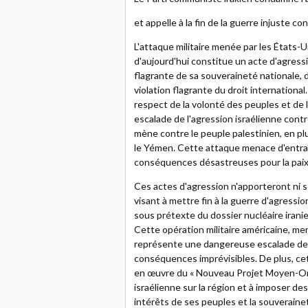
et appelle à la fin de la guerre injuste co
L'attaque militaire menée par les États-Un
d'aujourd'hui constitue un acte d'agressi
flagrante de sa souveraineté nationale, d
violation flagrante du droit international.
respect de la volonté des peuples et de 
escalade de l'agression israélienne contre
mène contre le peuple palestinien, en plu
le Yémen. Cette attaque menace d'entraî
conséquences désastreuses pour la paix e
Ces actes d'agression n'apporteront ni séc
visant à mettre fin à la guerre d'agress
sous prétexte du dossier nucléaire irani
Cette opération militaire américaine, me
représente une dangereuse escalade des
conséquences imprévisibles. De plus, ce
en œuvre du « Nouveau Projet Moyen-Orie
israélienne sur la région et à imposer des
intérêts de ses peuples et la souveraine