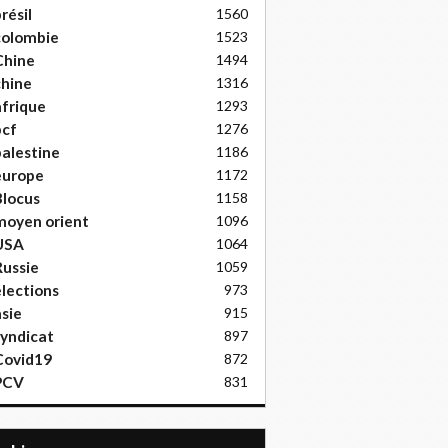
résil
1560
colombie
1523
Chine
1494
hine
1316
frique
1293
pcf
1276
alestine
1186
europe
1172
locus
1158
moyen orient
1096
USA
1064
ussie
1059
lections
973
sie
915
yndicat
897
Covid19
872
PCV
831