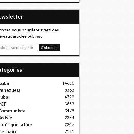
Newsletter
nnez-vous pour être averti des
veaux articles publiés.
Catégories
Cuba
14630
Venezuela
8363
cuba
4722
PCF
3653
Communiste
3479
olivie
2254
mérique latine
2247
vietnam
2111