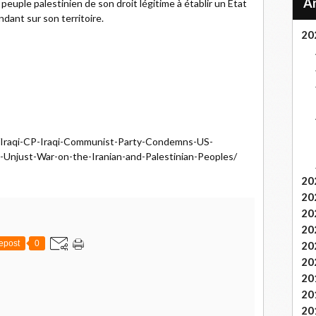
 peuple palestinien de son droit légitime à établir un État
dant sur son territoire.
20
le/Iraqi-CP-Iraqi-Communist-Party-Condemns-US-
-Unjust-War-on-the-Iranian-and-Palestinian-Peoples/
20
20
20
20
epost
0
20
20
20
20
20