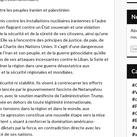
ntre les peuples iranien et palestinien
is contre les installations nucléaires iraniennes à l'aube
on flagrant contre un État souverain et une violation
Abo
e la sécurité et de la sûreté de ses citoyens, ainsi qu'une
nou
 Elle va à l'encontre des principes de justice, de paix, de
la Charte des Nations Unies. Il s'agit d'une dangereuse
E
 l'Iran et son peuple, et de la guerre génocidaire qu'elle
m
s de ses attaques incessantes contre le Liban, la Syrie et
a
ner la région dans une guerre dévastatrice aux
i
t la sécurité régionales et mondiales.
l
urité ni stabilité. Ils visent à contrecarrer les efforts
#
ion lancée par le gouvernement fasciste de Netanyahou
#
en, avec le soutien manifeste de l'administration Trump.
#
née en dehors de toute légitimité internationale,
#
 tensions dans la région et dans le monde, aux
#
tte agression constitue une nouvelle étape vers la mise
#B
nt », visant à renforcer la domination américano-
#a
 diktats par la force, en contradiction directe avec les
té de ses nations.
#