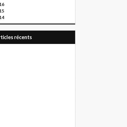
16
15
14
articles récents