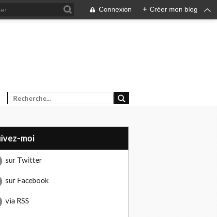
Connexion
+
Créer mon blog
uivez-moi
sur Twitter
sur Facebook
via RSS