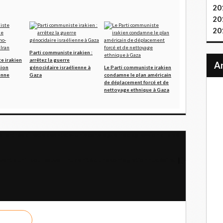
20
20
20
Parti communiste irakien :
e irakien
arrêtez la guerre
sion
génocidaire israélienne à
Le Parti communiste irakien
enne
Gaza
condamne le plan américain
de déplacement forcé et de
nettoyage ethnique à Gaza
l'entrée directe des États-Unis dans la guerre d'agression d'Israël
vent s'unir pour sauver l'humanité d'une conflagration nucléaire.