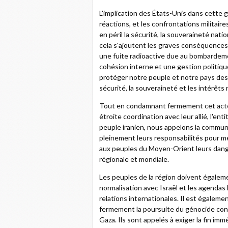
L'implication des États-Unis dans cette g
réactions, et les confrontations militai
en péril la sécurité, la souveraineté nation
cela s'ajoutent les graves conséquences
une fuite radioactive due au bombardemen
cohésion interne et une gestion politiq
protéger notre peuple et notre pays des
sécurité, la souveraineté et les intérêts
Tout en condamnant fermement cet acte d
étroite coordination avec leur allié, l'ent
peuple iranien, nous appelons la commun
pleinement leurs responsabilités pour 
aux peuples du Moyen-Orient leurs dang
régionale et mondiale.
Les peuples de la région doivent égalemen
normalisation avec Israël et les agendas 
relations internationales. Il est égalem
fermement la poursuite du génocide contr
Gaza. Ils sont appelés à exiger la fin imm