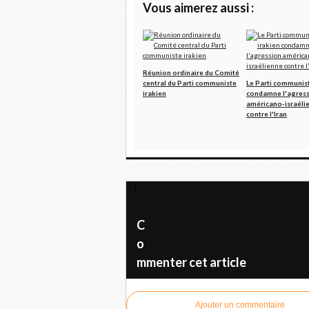
Vous aimerez aussi :
Réunion ordinaire du Comité
central du Parti communiste
Le Parti communist
irakien
condamne l'agres
américano-israéli
contre l'Iran
Le Parti communiste d'Espagne, en réponse à 
contre l'Iran
Les forces de gauche et progressistes doi
C
o
mmenter cet article
Ajouter un commentaire