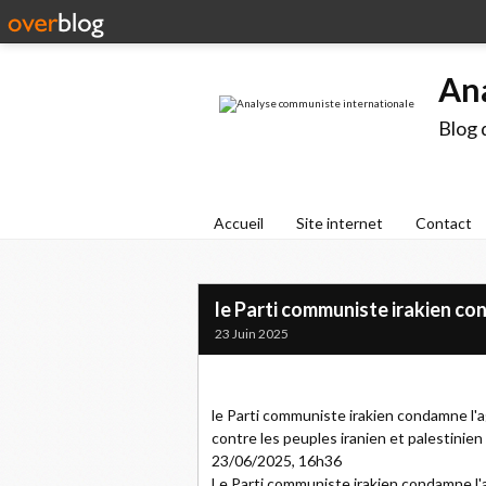
An
Blog 
Accueil
Site internet
Contact
le Parti communiste irakien co
23 Juin 2025
le Parti communiste irakien condamne l'ag
contre les peuples iranien et palestinien
23/06/2025, 16h36
Le Parti communiste irakien condamne l'