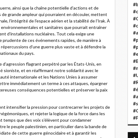
#b
uerre, ainsi que la chaîne potentielle d'actions et de
#
res de grande ampleur qui pourraient en découler, mettent
#
ale, l'intégrité de l'espace aérien et la stabilité de l'Irak. À
#c
 environnementales et sanitaires que pourrait entraîner
#a
t d'installations nucléaires. Tout cela exige une
#
ue prudente de ces événements rapides, de manière à
 répercussions d'une guerre plus vaste et à défendre la
#p
 nationaux du pays.
#
#B
'agression flagrant perpétré par les États-Unis, en
#
ité sioniste, et en réaffirmant notre solidarité avec le
#
auté internationale et les Nations Unies à assumer
#R
mettre immédiatement un terme à ces attaques, épargner
#é
ereuses conséquences potentielles et préserver la paix
#a
#s
t intensifier la pression pour contrecarrer les projets de
#
hégémoniques, et rejeter la logique de la force dans les
#
ent temps que des voix s'élèvent pour condamner
e le peuple palestinien, en particulier dans la bande de
édiate de cette guerre génocidaire et à garantir les