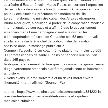
La présidente a ainsi répondu à une question sur l'annonce du
secrétaire d'État américain, Marco Rubio, concernant l'imposition
de restrictions de visas aux fonctionnaires d'Amérique centrale
pour l'« exploitation » présumée des médecins de l'île.
Le 23 mai dernier, le ministre cubain des Affaires étrangères,
Bruno Rodríguez, a souligné la portée de la coopération médicale
internationale de son pays et a affirmé que le gouvernement
américain menait une campagne visant à la discréditer.
« La coopération médicale de Cuba fête ses 62 ans de travail
solidaire », a déclaré le chef de la diplomatie de la nation
antillaise dans un message publié sur X.
Comme il l'a souligné sur cette même plateforme, « plus de 605
000 professionnels de santé cubains ont apporté leur soutien
dans 165 pays ».
Rodríguez a également déclaré que « la campagne ignominieuse
du gouvernement américain n'arrêtera jamais cette collaboration
altruiste ».
« Nous avons un droit souverain et un devoir moral envers
l'humanité », a-t-il affirmé. (Source : PL)
source : https://www.radiohc.cu/fr/noticias/nacionales/384222-la-
presidente-du-mexique-defend-le-travail-des-brigades-
medicales-cubaines