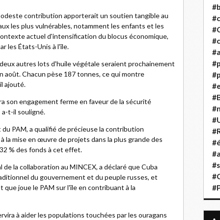
#b
modeste contribution apporterait un soutien tangible au
#
aux les plus vulnérables, notamment les enfants et les
#
contexte actuel d'intensification du blocus économique,
#c
 les États-Unis à l'île.
#a
#
eux autres lots d'huile végétale seraient prochainement
 en août. Chacun pèse 187 tonnes, ce qui montre
#p
l ajouté.
#
#B
dra son engagement ferme en faveur de la sécurité
#
a-t-il souligné.
#
du PAM, a qualifié de précieuse la contribution
#R
a mise en œuvre de projets dans la plus grande des
#é
nt 32 % des fonds à cet effet.
#a
#s
l de la collaboration au MINCEX, a déclaré que Cuba
#
traditionnel du gouvernement et du peuple russes, et
 que joue le PAM sur l'île en contribuant à la
#
servira à aider les populations touchées par les ouragans