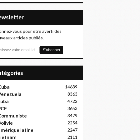
Newsletter
nnez-vous pour être averti des
veaux articles publiés.
Catégories
Cuba
14639
Venezuela
8363
cuba
4722
PCF
3653
Communiste
3479
olivie
2254
mérique latine
2247
vietnam
2111