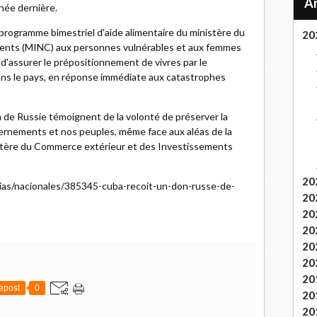
nnée dernière.
programme bimestriel d'aide alimentaire du ministère du
20
ents (MINC) aux personnes vulnérables et aux femmes
 d'assurer le prépositionnement de vivres par le
ns le pays, en réponse immédiate aux catastrophes
 de Russie témoignent de la volonté de préserver la
uvernements et nos peuples, même face aux aléas de la
istère du Commerce extérieur et des Investissements
20
icias/nacionales/385345-cuba-recoit-un-don-russe-de-
20
20
20
20
20
20
epost
0
20
20