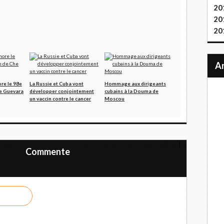
20
20
20
e le 98e
La Russie et Cuba vont
Hommage aux dirigeants
he Guevara
développer conjointement
cubains à la Douma de
un vaccin contre le cancer
Moscou
me agraire
Sur les rails le 26 juillet à Ciego de Ávila
Commente