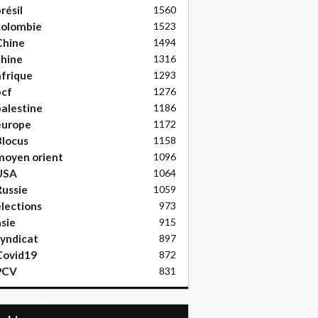
résil
1560
colombie
1523
Chine
1494
hine
1316
frique
1293
pcf
1276
alestine
1186
europe
1172
locus
1158
moyen orient
1096
USA
1064
ussie
1059
lections
973
sie
915
yndicat
897
Covid19
872
PCV
831