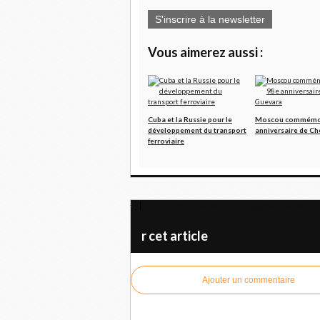
S'inscrire à la newsletter
Vous aimerez aussi :
Cuba et la Russie pour le
Moscou commémor
développement du transport
anniversaire de C
ferroviaire
La Colombie fait état de progrès de la réfor
r cet article
Ajouter un commentaire