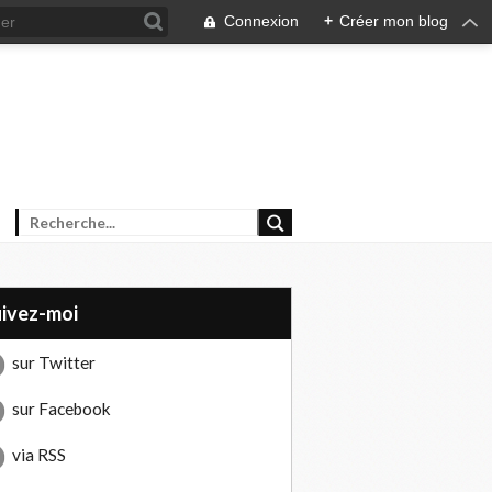
Connexion
+
Créer mon blog
uivez-moi
sur Twitter
sur Facebook
via RSS