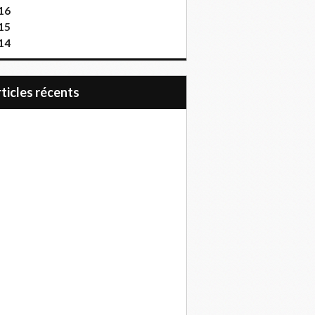
16
15
14
articles récents