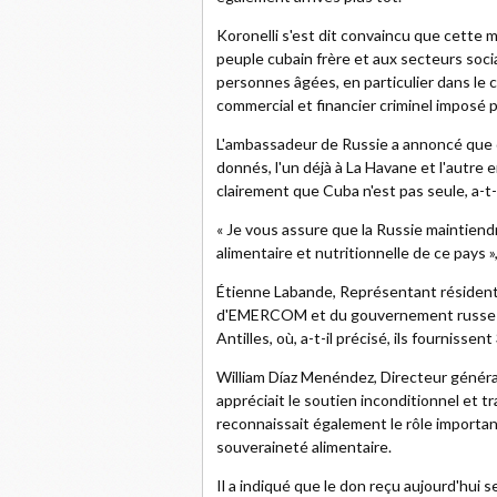
Koronelli s'est dit convaincu que cette 
peuple cubain frère et aux secteurs soci
personnes âgées, en particulier dans le 
commercial et financier criminel imposé par
L'ambassadeur de Russie a annoncé que d
donnés, l'un déjà à La Havane et l'autre
clairement que Cuba n'est pas seule, a-t-i
« Je vous assure que la Russie maintien
alimentaire et nutritionnelle de ce pays », 
Étienne Labande, Représentant résident 
d'EMERCOM et du gouvernement russe à l
Antilles, où, a-t-il précisé, ils fournisse
William Díaz Menéndez, Directeur généra
appréciait le soutien inconditionnel et 
reconnaissait également le rôle important
souveraineté alimentaire.
Il a indiqué que le don reçu aujourd'hui 