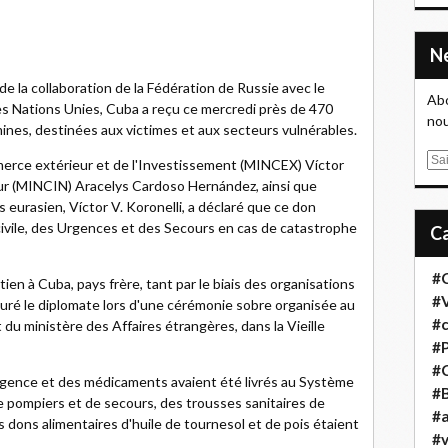
de la collaboration de la Fédération de Russie avec le
Abo
s Nations Unies, Cuba a reçu ce mercredi près de 470
nou
mines, destinées aux victimes et aux secteurs vulnérables.
E
erce extérieur et de l'Investissement (MINCEX) Víctor
m
r (MINCIN) Aracelys Cardoso Hernández, ainsi que
a
 eurasien, Víctor V. Koronelli, a déclaré que ce don
i
civile, des Urgences et des Secours en cas de catastrophe
l
#
en à Cuba, pays frère, tant par le biais des organisations
#
suré le diplomate lors d'une cérémonie sobre organisée au
#
du ministère des Affaires étrangères, dans la Vieille
#
#
urgence et des médicaments avaient été livrés au Système
#B
e pompiers et de secours, des trousses sanitaires de
#a
s dons alimentaires d'huile de tournesol et de pois étaient
#