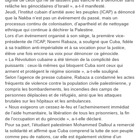
dignité de ceux qui ne se laissent pas vaincre et à dénoncer sans
relâche les génocidaires d’Israël », a-t-il manifesté.
Jeudi, l’Institut cubain d’amitié avec les peuples (ICAP) a dénoncé
que la Nakba n’est pas un événement du passé, mais un
processus continu de colonisation, d’apartheid et de nettoyage
ethnique qui continue à déchirer la Palestine.
Lors d’un événement organisé à son siège, la première vice-
présidente de l’ICAP, Noemi Rabaza, a souligné que Cuba, fidèle
à sa tradition anti-impérialiste et à sa vocation pour la justice,
élève une fois encore sa voix pour dénoncer ce génocide.
« La Révolution cubaine a été témoin de la complicité des
puissants : ceux-là mêmes qui bloquent Cuba sont ceux qui
arment et protègent le régime sioniste », a-t-elle souligné.
Selon l’agence de presse cubaine, Rabaza a condamné les actes
fréquents de violence contre la population civile palestinienne, y
compris les bombardements, les incendies des camps de
personnes déplacées et de réfugiés, ainsi que les attaques
brutales sur les hôpitaux et les ambulances.
« Nous exigeons un cessez-le-feu et l’acheminement immédiat
de l’aide humanitaire, la libération de tous les prisonniers, la fin
de l’occupation et du génocide », a-t-elle déclaré.
Pour sa part, l’étudiant palestinien Mohammed Dalloul a remercié
la solidarité et affirmé que Cuba comprend la lutte de son peuple
comme peu de nations, car elle est également victime d’un