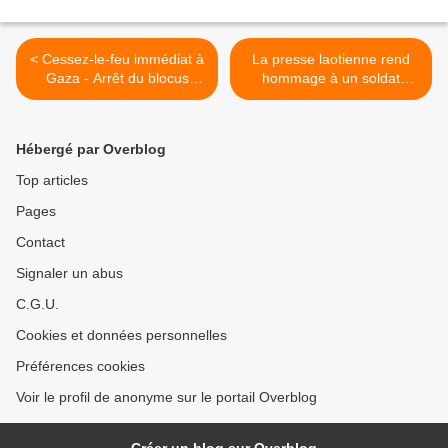
< Cessez-le-feu immédiat à
La presse laotienne rend
Gaza - Arrêt du blocus
hommage à un soldat
criminel - Reconnaissance
communiste exceptionnel
de l’Etat de Palestine
du peuple vietnamien >
Hébergé par Overblog
Top articles
Pages
Contact
Signaler un abus
C.G.U.
Cookies et données personnelles
Préférences cookies
Voir le profil de anonyme sur le portail Overblog