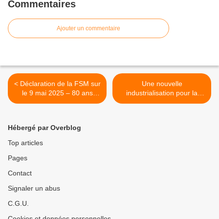
Commentaires
Ajouter un commentaire
< Déclaration de la FSM sur
Une nouvelle
le 9 mai 2025 – 80 ans
industrialisation pour la
depuis la victoire sur le
France - samedi 17 mai -
fascisme
14h - siège du PCF >
Hébergé par Overblog
Top articles
Pages
Contact
Signaler un abus
C.G.U.
Cookies et données personnelles