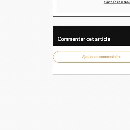
d'acte de désespoi
L'ALBA-TCP condamne les anomalies du secon
La rébe
Commenter cet article
Ajouter un commentaire