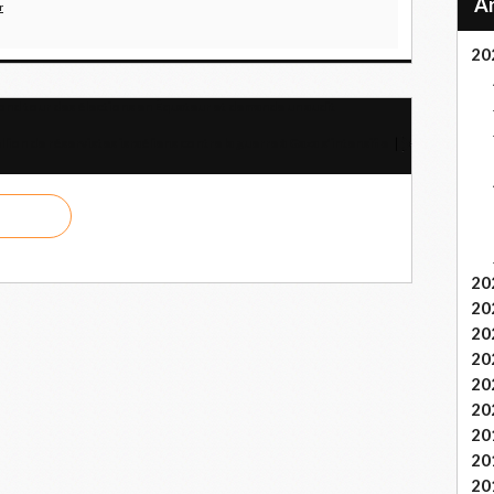
r
20
d tour des élections en Équateur et demande un audit
llion de réservistes israéliens contre la guerre à Gaza s’intensifie
20
20
20
20
20
20
20
20
20