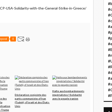
#b
e/CP-USA-Solidarity-with-the-General-Strike-in-Greece/
#
#
#c
#a
#
#p
epost
0
#
#B
#
#
#R
#é
#a
#s
#
Halte aux bombardements
Déclaration conjointe des
impérialistes ! Solidarité
#
te des
partis communistes d'Iran
avec le peuple iranien
la
(Tudeh), d'Israël et des États-
lisation
Unis
e Trump