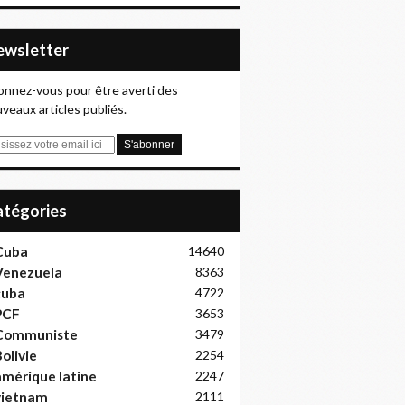
Newsletter
nnez-vous pour être averti des
veaux articles publiés.
Catégories
Cuba
14640
Venezuela
8363
cuba
4722
PCF
3653
Communiste
3479
olivie
2254
mérique latine
2247
vietnam
2111