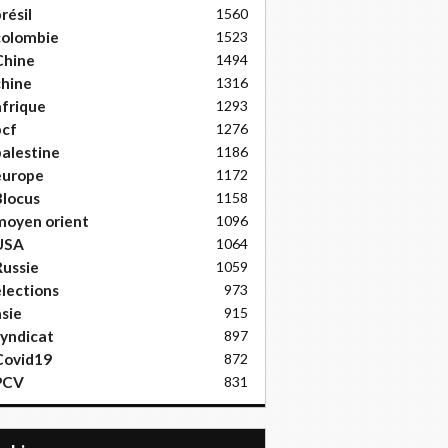
résil
1560
colombie
1523
Chine
1494
hine
1316
frique
1293
pcf
1276
alestine
1186
europe
1172
locus
1158
moyen orient
1096
USA
1064
ussie
1059
lections
973
sie
915
yndicat
897
Covid19
872
PCV
831