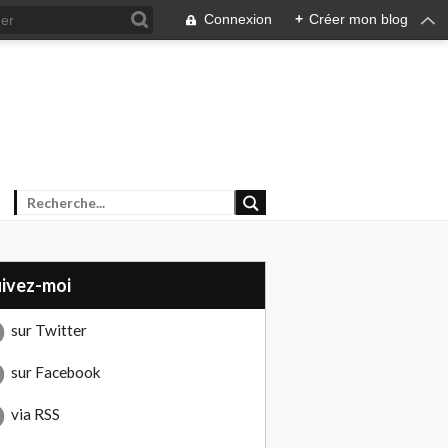
Connexion
+
Créer mon blog
uivez-moi
sur Twitter
sur Facebook
via RSS