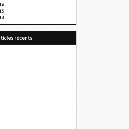
16
15
14
articles récents