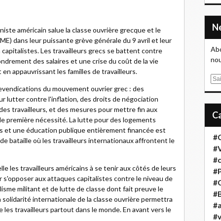
iste américain salue la classe ouvrière grecque et le
AME) dans leur puissante grève générale du 9 avril et leur
Abo
n capitalistes. Les travailleurs grecs se battent contre
nou
fondrement des salaires et une crise du coût de la vie
 en appauvrissant les familles de travailleurs.
E
evendications du mouvement ouvrier grec : des
m
 lutter contre l'inflation, des droits de négociation
a
 des travailleurs, et des mesures pour mettre fin aux
i
 de première nécessité. La lutte pour des logements
l
ls et une éducation publique entièrement financée est
#
e bataille où les travailleurs internationaux affrontent le
#
#
 les travailleurs américains à se tenir aux côtés de leurs
#
r s'opposer aux attaques capitalistes contre le niveau de
#
lisme militant et de lutte de classe dont fait preuve le
#B
solidarité internationale de la classe ouvrière permettra
#a
e les travailleurs partout dans le monde. En avant vers le
#