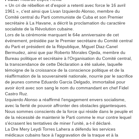
« Un cri de rébellion et d'espoir a retenti avec force le 16 avril
1961 », c'est ainsi que Livan Izquierdo Alonso, membre du
Comité central du Parti communiste de Cuba et son Premier
secrétaire à La Havane, a décrit la proclamation du caractère
socialiste de la Révolution cubaine.
Lors de la cérémonie marquant le 64e anniversaire de cet
événement, présidée par le Premier secrétaire du Comité central
du Parti et président de la République, Miguel Diaz-Canel
Bermudez, ainsi que par Roberto Morales Ojeda, membre du
Bureau politique et secrétaire à l'Organisation du Comité central,
la transcendance de cette Déclaration a été saluée, laquelle
témoigne de la croissance de la conscience politique et de la
réaffirmation de la souveraineté nationale, nourrie par le sacrifice
de jeunes comme Eduardo Garcia Delgado, immortalisé pour
avoir écrit avec son sang le nom du commandant en chef Fidel
Castro Ruz.
Izquierdo Alonso a réaffirmé l'engagement envers socialisme,
avec la fierté de pouvoir affronter des obstacles gigantesques.
Nous sommes conscients de la force qui réside dans le peuple et
de la nécessité de maintenir le Parti comme le mur contre lequel
s'écrasent les tentatives de miner l'unité, a-t-il déclaré.
La Dre Mery Leydi Torres Lahera a défendu les services
médicaux cubains face à l'aggravation de la traque et à la