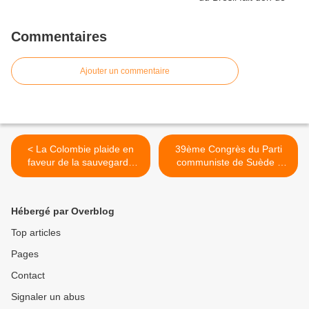
Commentaires
Ajouter un commentaire
< La Colombie plaide en
39ème Congrès du Parti
faveur de la sauvegarde
communiste de Suède -
des cultures indigènes à
Stockholm 30-31 mai >
l'ONU
Hébergé par Overblog
Top articles
Pages
Contact
Signaler un abus