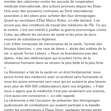
montée des calomnies contre les accords de coopération
médicale internationale, des actions promues depuis les États-
Unis avec des pressions contraires au Droit international,
associées à des plans pour acheter des faux témoignages.
Quant au secrétaire d'État Marco Rubio, a-t-elle déclaré, il se
soucie peu des conditions de travail des médecins de l'Île. Ce qui
le motive, c’est son intérêt à justifier la guerre économique contre
Cuba, qui affecte les services de santé et les prive de leurs
moyens de subsistance légitimes.
Loin d’être composée de mercenaires de la santé, l'armée des
blouses blanches, « une race de titans », abrite des soldats de la
vie, a ajouté Torres Lahera. « Nous ne brandissons pas des
épées, mais des stéthoscopes qui écoutent l'écho de la
résistance humaine dans sa version la plus belle et la plus forte
».
La Révolution a fait de la santé en un droit fondamental, nous
avons formé des médecins avec un profond sens humaniste et
nous les avons emmenés vers ceux qui en avaient le plus besoin,
avec plus de 600 000 collaborateurs dans nos brigades. « Fidel
nous a appris que la médecine n'est pas seulement une science,
c’est aussi une conscience », a-t-elle rappelé.
La cérémonie a été l’occasion de présenter des témoignages
audiovisuels de combattants qui avaient participé à la bataille
contre les envahisseurs à Playa Giron, quelques heures après