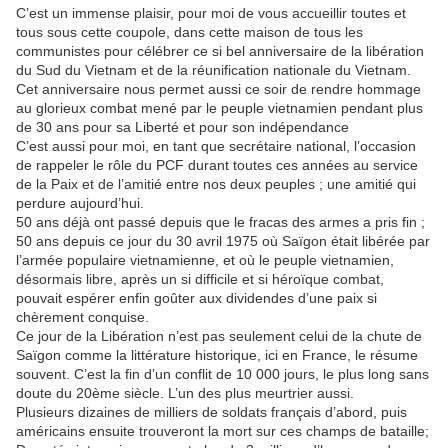
C’est un immense plaisir, pour moi de vous accueillir toutes et
tous sous cette coupole, dans cette maison de tous les
communistes pour célébrer ce si bel anniversaire de la libération
du Sud du Vietnam et de la réunification nationale du Vietnam.
Cet anniversaire nous permet aussi ce soir de rendre hommage
au glorieux combat mené par le peuple vietnamien pendant plus
de 30 ans pour sa Liberté et pour son indépendance
C’est aussi pour moi, en tant que secrétaire national, l’occasion
de rappeler le rôle du PCF durant toutes ces années au service
de la Paix et de l’amitié entre nos deux peuples ; une amitié qui
perdure aujourd’hui.
50 ans déjà ont passé depuis que le fracas des armes a pris fin ;
50 ans depuis ce jour du 30 avril 1975 où Saïgon était libérée par
l’armée populaire vietnamienne, et où le peuple vietnamien,
désormais libre, après un si difficile et si héroïque combat,
pouvait espérer enfin goûter aux dividendes d’une paix si
chèrement conquise.
Ce jour de la Libération n’est pas seulement celui de la chute de
Saïgon comme la littérature historique, ici en France, le résume
souvent. C’est la fin d’un conflit de 10 000 jours, le plus long sans
doute du 20ème siècle. L’un des plus meurtrier aussi.
Plusieurs dizaines de milliers de soldats français d’abord, puis
américains ensuite trouveront la mort sur ces champs de bataille;