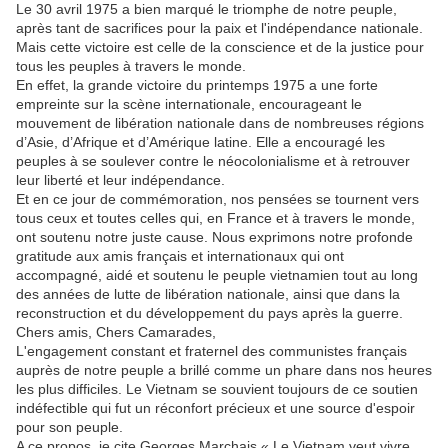
Le 30 avril 1975 a bien marqué le triomphe de notre peuple,
après tant de sacrifices pour la paix et l'indépendance nationale.
Mais cette victoire est celle de la conscience et de la justice pour
tous les peuples à travers le monde.
En effet, la grande victoire du printemps 1975 a une forte
empreinte sur la scène internationale, encourageant le
mouvement de libération nationale dans de nombreuses régions
d’Asie, d’Afrique et d’Amérique latine. Elle a encouragé les
peuples à se soulever contre le néocolonialisme et à retrouver
leur liberté et leur indépendance.
Et en ce jour de commémoration, nos pensées se tournent vers
tous ceux et toutes celles qui, en France et à travers le monde,
ont soutenu notre juste cause. Nous exprimons notre profonde
gratitude aux amis français et internationaux qui ont
accompagné, aidé et soutenu le peuple vietnamien tout au long
des années de lutte de libération nationale, ainsi que dans la
reconstruction et du développement du pays après la guerre.
Chers amis, Chers Camarades,
L'engagement constant et fraternel des communistes français
auprès de notre peuple a brillé comme un phare dans nos heures
les plus difficiles. Le Vietnam se souvient toujours de ce soutien
indéfectible qui fut un réconfort précieux et une source d'espoir
pour son peuple.
A ce propos, je cite Georges Marchais « Le Vietnam veut vivre