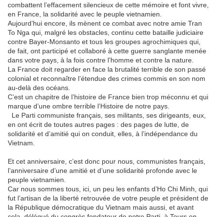
combattent l’effacement silencieux de cette mémoire et font vivre,
en France, la solidarité avec le peuple vietnamien.
Aujourd’hui encore, ils mènent ce combat avec notre amie Tran
To Nga qui, malgré les obstacles, continu cette bataille judiciaire
contre Bayer-Monsanto et tous les groupes agrochimiques qui,
de fait, ont participé et collaboré à cette guerre sanglante menée
dans votre pays, à la fois contre l’homme et contre la nature.
La France doit regarder en face la brutalité terrible de son passé
colonial et reconnaître l’étendue des crimes commis en son nom
au-delà des océans.
C’est un chapitre de l’histoire de France bien trop méconnu et qui
marque d’une ombre terrible l’Histoire de notre pays.
Le Parti communiste français, ses militants, ses dirigeants, eux,
en ont écrit de toutes autres pages : des pages de lutte, de
solidarité et d’amitié qui on conduit, elles, à l’indépendance du
Vietnam.
Et cet anniversaire, c’est donc pour nous, communistes français,
l’anniversaire d’une amitié et d’une solidarité profonde avec le
peuple vietnamien.
Car nous sommes tous, ici, un peu les enfants d’Ho Chi Minh, qui
fut l’artisan de la liberté retrouvée de votre peuple et président de
la République démocratique du Vietnam mais aussi, et avant
cela, délégué du congrès fondateur de notre Parti, à Tours en