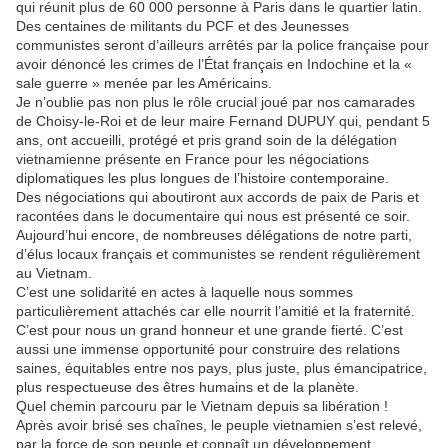
qui réunit plus de 60 000 personne à Paris dans le quartier latin.
Des centaines de militants du PCF et des Jeunesses
communistes seront d’ailleurs arrêtés par la police française pour
avoir dénoncé les crimes de l’État français en Indochine et la «
sale guerre » menée par les Américains.
Je n’oublie pas non plus le rôle crucial joué par nos camarades
de Choisy-le-Roi et de leur maire Fernand DUPUY qui, pendant 5
ans, ont accueilli, protégé et pris grand soin de la délégation
vietnamienne présente en France pour les négociations
diplomatiques les plus longues de l’histoire contemporaine.
Des négociations qui aboutiront aux accords de paix de Paris et
racontées dans le documentaire qui nous est présenté ce soir.
Aujourd’hui encore, de nombreuses délégations de notre parti,
d’élus locaux français et communistes se rendent régulièrement
au Vietnam.
C’est une solidarité en actes à laquelle nous sommes
particulièrement attachés car elle nourrit l’amitié et la fraternité.
C’est pour nous un grand honneur et une grande fierté. C’est
aussi une immense opportunité pour construire des relations
saines, équitables entre nos pays, plus juste, plus émancipatrice,
plus respectueuse des êtres humains et de la planète.
Quel chemin parcouru par le Vietnam depuis sa libération !
Après avoir brisé ses chaînes, le peuple vietnamien s’est relevé,
par la force de son peuple et connaît un développement