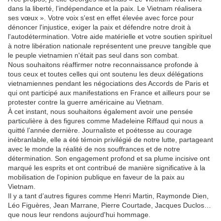
dans la liberté, l’indépendance et la paix. Le Vietnam réalisera
ses vœux ». Votre voix s'est en effet élevée avec force pour
dénoncer l'injustice, exiger la paix et défendre notre droit à
l'autodétermination. Votre aide matérielle et votre soutien spirituel
à notre libération nationale représentent une preuve tangible que
le peuple vietnamien n'était pas seul dans son combat.
Nous souhaitons réaffirmer notre reconnaissance profonde à
tous ceux et toutes celles qui ont soutenu les deux délégations
vietnamiennes pendant les négociations des Accords de Paris et
qui ont participé aux manifestations en France et ailleurs pour se
protester contre la guerre américaine au Vietnam.
À cet instant, nous souhaitons également avoir une pensée
particulière à des figures comme Madeleine Riffaud qui nous a
quitté l’année dernière. Journaliste et poétesse au courage
inébranlable, elle a été témoin privilégié de notre lutte, partageant
avec le monde la réalité de nos souffrances et de notre
détermination. Son engagement profond et sa plume incisive ont
marqué les esprits et ont contribué de manière significative à la
mobilisation de l'opinion publique en faveur de la paix au
Vietnam.
Il y a tant d’autres figures comme Henri Martin, Raymonde Dien,
Léo Figuères, Jean Marrane, Pierre Courtade, Jacques Duclos…
que nous leur rendons aujourd'hui hommage.