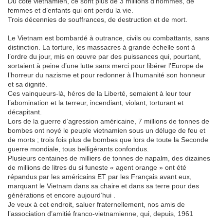
Du coté vietnamien, ce sont plus de 3 millions d’hommes, de
femmes et d’enfants qui ont perdu la vie.
Trois décennies de souffrances, de destruction et de mort.
Le Vietnam est bombardé à outrance, civils ou combattants, sans
distinction. La torture, les massacres à grande échelle sont à
l’ordre du jour, mis en œuvre par des puissances qui, pourtant,
sortaient à peine d’une lutte sans merci pour libérer l’Europe de
l’horreur du nazisme et pour redonner à l’humanité son honneur
et sa dignité.
Ces vainqueurs-là, héros de la Liberté, semaient à leur tour
l’abomination et la terreur, incendiant, violant, torturant et
décapitant.
Lors de la guerre d’agression américaine, 7 millions de tonnes de
bombes ont noyé le peuple vietnamien sous un déluge de feu et
de morts ; trois fois plus de bombes que lors de toute la Seconde
guerre mondiale, tous belligérants confondus.
Plusieurs centaines de milliers de tonnes de napalm, des dizaines
de millions de litres du si funeste « agent orange » ont été
répandus par les américains ET par les Français avant eux,
marquant le Vietnam dans sa chaire et dans sa terre pour des
générations et encore aujourd’hui .
Je veux à cet endroit, saluer fraternellement, nos amis de
l’association d’amitié franco-vietnamienne, qui, depuis, 1961