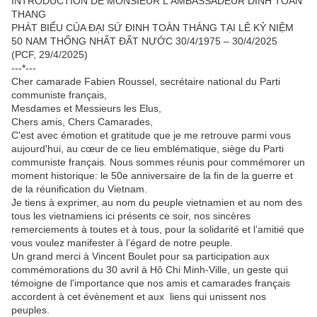
INTRODUCTION DE MONSIEUR L'AMBASSADEUR DINH TOAN
THANG
PHÁT BIỂU CỦA ĐẠI SỨ ĐINH TOÀN THÁNG TẠI LÊ KỶ NIỆM
50 NAM THỐNG NHẤT ĐẤT NƯỚC 30/4/1975 – 30/4/2025
(PCF, 29/4/2025)
---*---
Cher camarade Fabien Roussel, secrétaire national du Parti
communiste français,
Mesdames et Messieurs les Elus,
Chers amis, Chers Camarades,
C'est avec émotion et gratitude que je me retrouve parmi vous
aujourd'hui, au cœur de ce lieu emblématique, siège du Parti
communiste français. Nous sommes réunis pour commémorer un
moment historique: le 50e anniversaire de la fin de la guerre et
de la réunification du Vietnam.
Je tiens à exprimer, au nom du peuple vietnamien et au nom des
tous les vietnamiens ici présents ce soir, nos sincères
remerciements à toutes et à tous, pour la solidarité et l’amitié que
vous voulez manifester à l’égard de notre peuple.
Un grand merci à Vincent Boulet pour sa participation aux
commémorations du 30 avril à Hô Chi Minh-Ville, un geste qui
témoigne de l'importance que nos amis et camarades français
accordent à cet évènement et aux liens qui unissent nos
peuples.