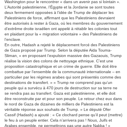
Washington pour le rencontrer « dans un avenir pas si lointain ».
L’Autorité palestinienne, l’Égypte et la Jordanie se sont toutes
deux fermement opposées à l’idée de Trump de déplacer les
Palestiniens de force, affirmant que les Palestiniens devraient
être autorisés à rester à Gaza, où les membres du gouvernement
d’extrême droite israélien ont appelé à rétablir les colonies tout
en plaidant pour la « migration volontaire » des Palestiniens de
l’enclave.
En outre, Hadash a rejeté le déplacement forcé des Palestiniens
de Gaza proposé par Trump. Selon la députée Aida Touma-
Sliman, « en proposant l’expulsion massive des Gazaouis, Trump
réalise la vision des colons de nettoyage ethnique. C’est une
proposition catastrophique et un crime de guerre. Elle doit être
combattue par l’ensemble de la communauté internationale – en
particulier par les régimes arabes qui sont présentés comme des
destinations de transfert. » « Trump ne comprend pas qu’un
peuple qui a survécu à 470 jours de destruction sur sa terre ne
se rendra pas au transfert. Gaza est palestinienne, et elle doit
être reconstruite par et pour son peuple. Le retour chez eux dans
le nord de Gaza de dizaines de milliers de Palestiniens est la
véritable réponse aux souhaits de Trump. » Le député Ofer
Cassif (Hadash) a ajouté : « Ce clochard pense qu’il peut (mettre)
le feu à un peuple entier. Cela n’arrivera pas ! Nous, Juifs et
Arabes ensemble, ne permettrons pas une autre Nakba ! »