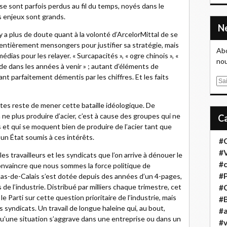
se sont parfois perdus au fil du temps, noyés dans le
es enjeux sont grands.
n’y a plus de doute quant à la volonté d’ArcelorMittal de se
entièrement mensongers pour justifier sa stratégie, mais
Abo
édias pour les relayer. « Surcapacités », « ogre chinois », «
nou
nde dans les années à venir » ; autant d’éléments de
t parfaitement démentis par les chiffres. Et les faits
E
m
a
tes reste de mener cette bataille idéologique. De
i
à ne plus produire d’acier, c’est à cause des groupes qui ne
l
 et qui se moquent bien de produire de l’acier tant que
’un État soumis à ces intérêts.
#
#
les travailleurs et les syndicats que l’on arrive à dénouer le
#
 convaincre que nous sommes la force politique de
#
 Pas-de-Calais s’est dotée depuis des années d’un 4-pages,
s de l’industrie. Distribué par milliers chaque trimestre, cet
#
 Parti sur cette question prioritaire de l’industrie, mais
#B
s syndicats. Un travail de longue haleine qui, au bout,
#a
 qu’une situation s’aggrave dans une entreprise ou dans un
#