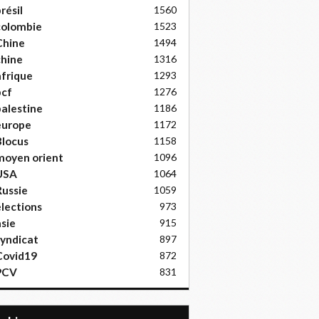
résil
1560
colombie
1523
Chine
1494
hine
1316
frique
1293
pcf
1276
alestine
1186
europe
1172
locus
1158
moyen orient
1096
USA
1064
ussie
1059
lections
973
sie
915
yndicat
897
Covid19
872
PCV
831