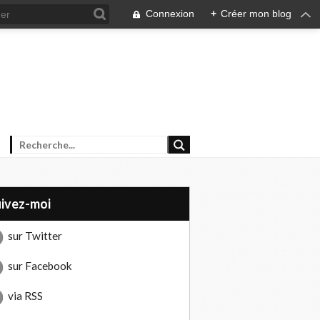
Connexion
+
Créer mon blog
uivez-moi
sur Twitter
sur Facebook
via RSS