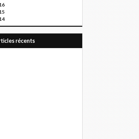
16
15
14
articles récents