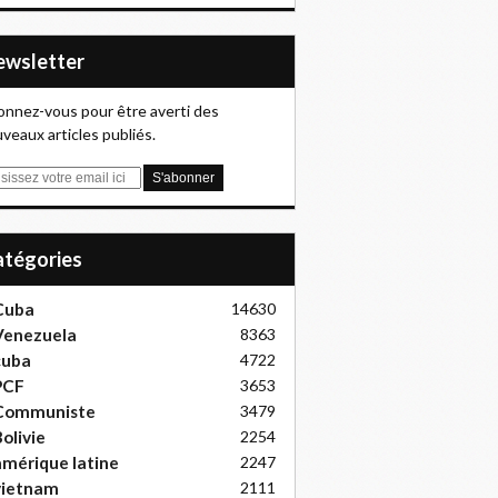
Newsletter
nnez-vous pour être averti des
veaux articles publiés.
Catégories
Cuba
14630
Venezuela
8363
cuba
4722
PCF
3653
Communiste
3479
olivie
2254
mérique latine
2247
vietnam
2111