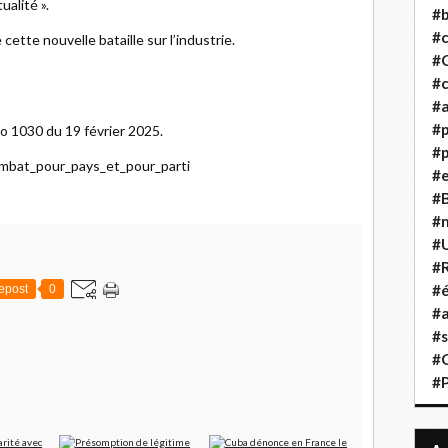
ualité ».
#b
#
cette nouvelle bataille sur l’industrie.
#
#c
#a
#
o 1030 du 19 février 2025.
#p
combat_pour_pays_et_pour_parti
#
#B
#
#
#R
#é
epost
0
#a
#s
#
#