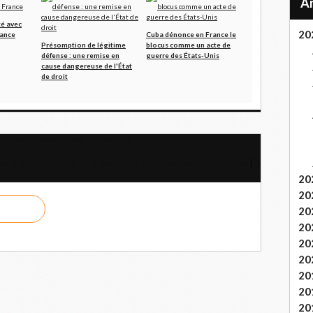
té avec
20
rance
Cuba dénonce en France le
Présomption de légitime
blocus comme un acte de
défense : une remise en
guerre des États-Unis
cause dangereuse de l'État
de droit
à Cuba au niveau des communautés
 : la paix oui, mais dans le respect de la Charte des Nations Unies
20
20
20
20
20
20
20
20
20