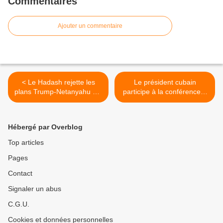
Commentaires
Ajouter un commentaire
< Le Hadash rejette les
Le président cubain
plans Trump-Netanyahu sur
participe à la conférence «
le déplacement forcé des
Pour l'équilibre du monde"
Palestiniens de Gaza
>
Hébergé par Overblog
Top articles
Pages
Contact
Signaler un abus
C.G.U.
Cookies et données personnelles